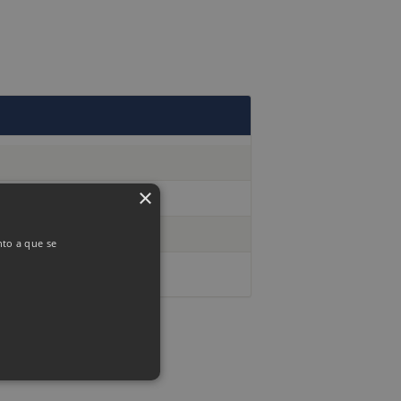
×
nto a que se