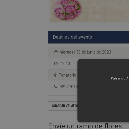
Detalles del evento
viernes
| 30 de junio de 2023
12:40
Tanatorio Santa Lastenia
Pulsando Ac
922270144
GUARDAR VELATORIO EN SU CALENDARIO
Envíe un ramo de flores