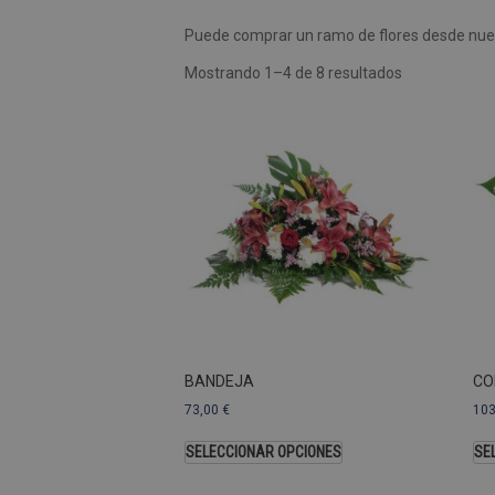
Puede comprar un ramo de flores desde nues
Las cookies de rendimiento se
usar para identificar directam
Mostrando 1–4 de 8 resultados
Nombre
Dominio
_ga
.pompasfunebr
Nombre
_ga_9W2L2PJZ5Z
BANDEJA
CO
73,00
€
10
SELECCIONAR OPCIONES
SE