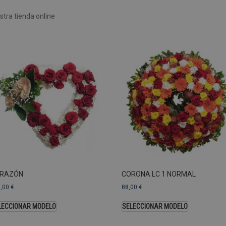
Rendimiento
Sin clasificar
tra tienda online
 utilizan para ver cómo los visitantes usan el sitio web, por ejemplo. cookies analític
ente a cierto visitante.
Vencimiento
Descripción
estenerife.com
2 años
Este nombre de cookie está asociado con Google Univ
una actualización significativa del servicio de análisi
Esta cookie se utiliza para distinguir usuarios únic
generado aleatoriamente como identificador de clien
solicitud de página de un sitio y se utiliza para calcul
sesiones y campañas para los informes de análisis de
predeterminada, caduca después de 2 años, aunque lo
web pueden personalizarlo.
Dominio
Vencimiento
.pompasfunebrestenerife.com
2 años
RAZÓN
CORONA LC 1 NORMAL
3,00
€
88,00
€
LECCIONAR MODELO
SELECCIONAR MODELO