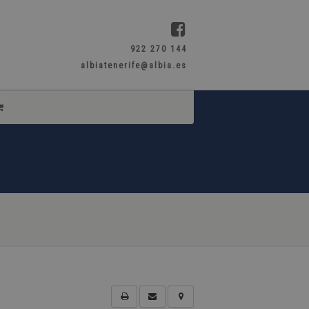
922 270 144
albiatenerife@albia.es