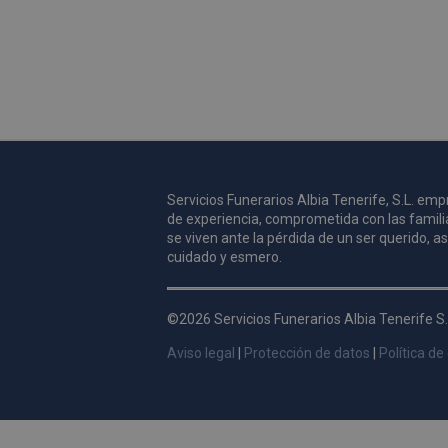
Servicios Funerarios Albia Tenerife, S.L. e
de experiencia, comprometida con las famili
se viven ante la pérdida de un ser querido, 
cuidado y esmero.
©2026 Servicios Funerarios Albia Tenerife S.
Aviso legal
|
Protección de datos
|
Política de