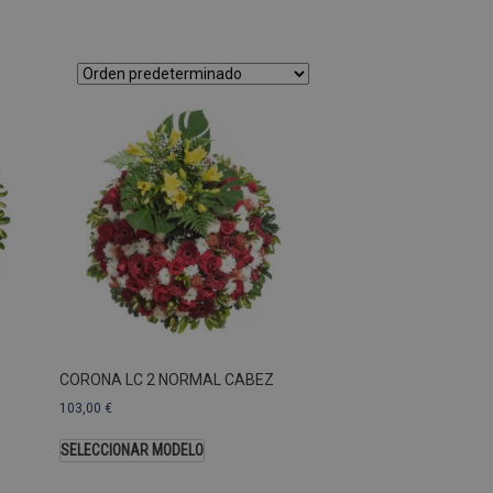
as Esas cookies no se pueden
ersal Analytics, que es
s de Google más utilizado.
os asignando un número
te. Se incluye en cada
ar los datos de visitantes,
 sitios. De forma
s propietarios de sitios
Descripción
CORONA LC 2 NORMAL CABEZ
103,00
€
SELECCIONAR MODELO