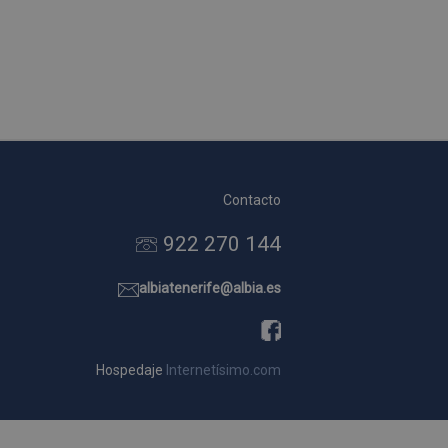
Contacto
922 270 144
albiatenerife@albia.es
Hospedaje
Internetísimo.com