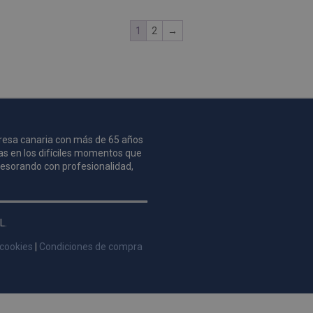
1
2
→
mpresa canaria con más de 65 años
as en los difíciles momentos que
asesorando con profesionalidad,
L.
 cookies
|
Condiciones de compra