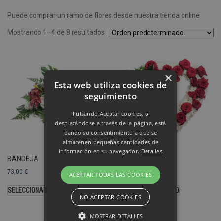
Puede comprar un ramo de flores desde nuestra tienda online
Mostrando 1–4 de 8 resultados
×
Esta web utiliza cookies de
seguimiento
Pulsando Aceptar cookies, o
desplazándose a través de la página, está
dando su consentimiento a que se
almacenen pequeñas cantidades de
información en su navegador.
Detalles
BANDEJA
CORAZÓN
73,00
€
103,00
€
ACEPTAR TODAS LAS COOKIES
SELECCIONAR OPCIONES
SELECCIONAR MODELO
NO ACEPTAR COOKIES
MOSTRAR DETALLES