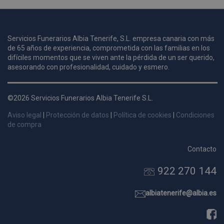
u
Servicios Funerarios Albia Tenerife, S.L. empresa canaria con más
i
de 65 años de experiencia, comprometida con las familias en los
c
difíciles momentos que se viven ante la pérdida de un ser querido,
i
s
asesorando con profesionalidad, cuidado y esmero.
s
p
©2026 Servicios Funerarios Albia Tenerife S.L.
v
s
Aviso legal
|
Protección de datos
|
Política de cookies
|
Condiciones
l
de compra
a
s
Contacto
d
922 270 144
p
s
p
albiatenerife@albia.es