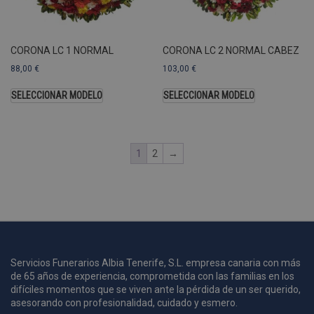
U
A
a
s
s
CORONA LC 1 NORMAL
CORONA LC 2 NORMAL CABEZ
a
88,00
€
103,00
€
u
c
SELECCIONAR MODELO
SELECCIONAR MODELO
p
u
1
2
→
i
c
i
s
s
p
v
s
Servicios Funerarios Albia Tenerife, S.L. empresa canaria con más
l
de 65 años de experiencia, comprometida con las familias en los
a
difíciles momentos que se viven ante la pérdida de un ser querido,
s
asesorando con profesionalidad, cuidado y esmero.