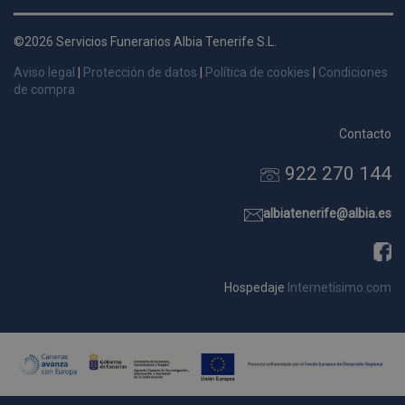
d
p
©2026 Servicios Funerarios Albia Tenerife S.L.
s
Aviso legal
|
Protección de datos
|
Política de cookies
|
Condiciones
p
de compra
Contacto
922 270 144
Nombre
Dominio
Vencimie
_ga_9W2L2PJZ5Z
.pompasfunebrestenerife.com
2 año
albiatenerife@albia.es
Hospedaje
Internetísimo.com