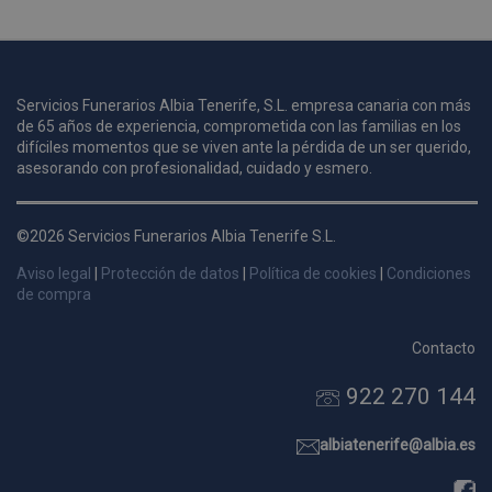
p
u
Servicios Funerarios Albia Tenerife, S.L. empresa canaria con más
i
c
de 65 años de experiencia, comprometida con las familias en los
i
difíciles momentos que se viven ante la pérdida de un ser querido,
s
asesorando con profesionalidad, cuidado y esmero.
s
p
v
©2026 Servicios Funerarios Albia Tenerife S.L.
s
Aviso legal
|
Protección de datos
|
Política de cookies
|
Condiciones
l
a
de compra
s
Contacto
d
p
922 270 144
s
p
albiatenerife@albia.es