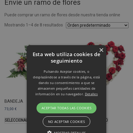
Envíe un ramo de flores
Puede comprar un ramo de flores desde nuestra tienda online
Mostrando 1–4 de 8 resultados
×
Esta web utiliza cookies de
seguimiento
Pulsando Aceptar cookies, o
desplazándose a través de la página, está
dando su consentimiento a que se
almacenen pequeñas cantidades de
información en su navegador.
Detalles
BANDEJA
CORAZÓN
ACEPTAR TODAS LAS COOKIES
73,00
€
103,00
€
SELECCIONAR OPCIONES
SELECCIONAR MODELO
NO ACEPTAR COOKIES
MOSTRAR DETALLES