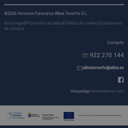
d
p
©2026 Servicios Funerarios Albia Tenerife S.L.
s
Aviso legal
|
Protección de datos
|
Política de cookies
|
Condiciones
p
de compra
Contacto
922 270 144
Nombre
Dominio
Vencimie
_ga_9W2L2PJZ5Z
.pompasfunebrestenerife.com
2 año
albiatenerife@albia.es
Hospedaje
Internetísimo.com