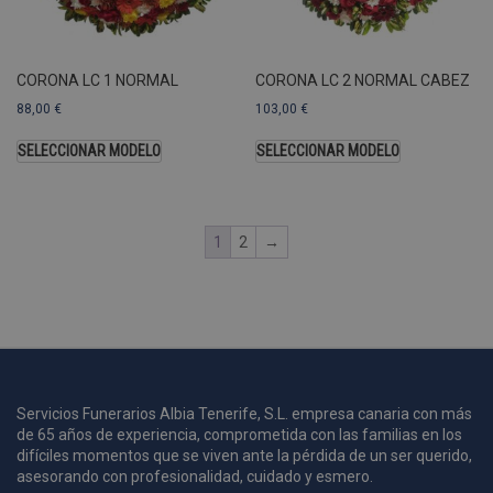
U
A
a
s
s
CORONA LC 1 NORMAL
CORONA LC 2 NORMAL CABEZ
a
88,00
€
103,00
€
u
c
SELECCIONAR MODELO
SELECCIONAR MODELO
p
u
1
2
→
i
c
i
s
s
p
v
s
Servicios Funerarios Albia Tenerife, S.L. empresa canaria con más
l
de 65 años de experiencia, comprometida con las familias en los
a
difíciles momentos que se viven ante la pérdida de un ser querido,
s
asesorando con profesionalidad, cuidado y esmero.