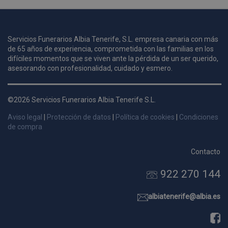
u
Servicios Funerarios Albia Tenerife, S.L. empresa canaria con más
i
de 65 años de experiencia, comprometida con las familias en los
c
difíciles momentos que se viven ante la pérdida de un ser querido,
i
s
asesorando con profesionalidad, cuidado y esmero.
s
p
©2026 Servicios Funerarios Albia Tenerife S.L.
v
s
Aviso legal
|
Protección de datos
|
Política de cookies
|
Condiciones
l
de compra
a
s
Contacto
d
922 270 144
p
s
p
albiatenerife@albia.es