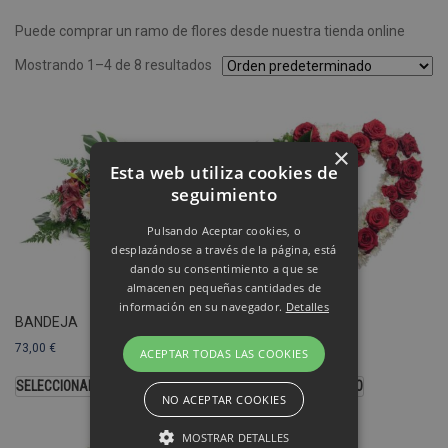
Puede comprar un ramo de flores desde nuestra tienda online
Mostrando 1–4 de 8 resultados
×
Esta web utiliza cookies de
seguimiento
Pulsando Aceptar cookies, o
desplazándose a través de la página, está
dando su consentimiento a que se
almacenen pequeñas cantidades de
información en su navegador.
Detalles
BANDEJA
CORAZÓN
73,00
€
103,00
€
ACEPTAR TODAS LAS COOKIES
SELECCIONAR OPCIONES
SELECCIONAR MODELO
NO ACEPTAR COOKIES
MOSTRAR DETALLES