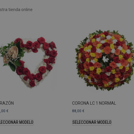
Rendimiento
Sin clasificar
tra tienda online
 utilizan para ver cómo los visitantes usan el sitio web, por ejemplo. cookies analític
ente a cierto visitante.
Vencimiento
Descripción
estenerife.com
2 años
Este nombre de cookie está asociado con Google Univ
una actualización significativa del servicio de análisi
Esta cookie se utiliza para distinguir usuarios únic
generado aleatoriamente como identificador de clien
solicitud de página de un sitio y se utiliza para calcul
sesiones y campañas para los informes de análisis de
predeterminada, caduca después de 2 años, aunque lo
web pueden personalizarlo.
Dominio
Vencimiento
.pompasfunebrestenerife.com
2 años
RAZÓN
CORONA LC 1 NORMAL
3,00
€
88,00
€
LECCIONAR MODELO
SELECCIONAR MODELO