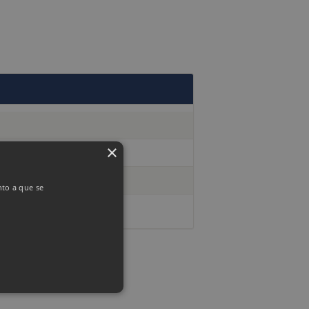
×
nto a que se