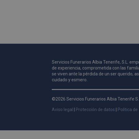
Servicios Funerarios Albia Tenerife, S.L. e
de experiencia, comprometida con las famili
se viven ante la pérdida de un ser querido, 
cuidado y esmero.
©2026 Servicios Funerarios Albia Tenerife S.
Aviso legal
|
Protección de datos
|
Política de