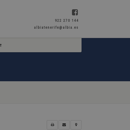
922 270 144
albiatenerife@albia.es