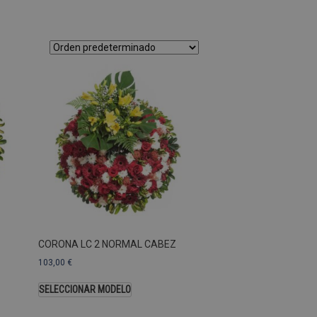
as Esas cookies no se pueden
ersal Analytics, que es
s de Google más utilizado.
os asignando un número
te. Se incluye en cada
ar los datos de visitantes,
 sitios. De forma
s propietarios de sitios
Descripción
CORONA LC 2 NORMAL CABEZ
103,00
€
SELECCIONAR MODELO