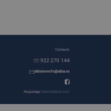
Contacto
922 270 144
albiatenerife@albia.es
Hospedaje
Internetísimo.com