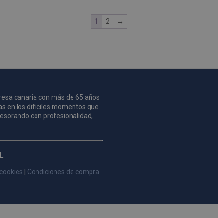
1
2
→
mpresa canaria con más de 65 años
as en los difíciles momentos que
asesorando con profesionalidad,
L.
 cookies
|
Condiciones de compra