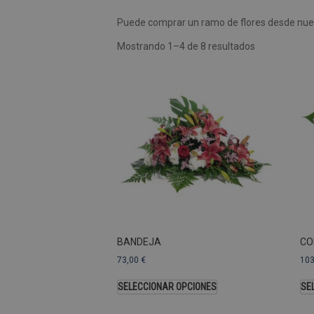
Puede comprar un ramo de flores desde nues
Las cookies de rendimiento se
usar para identificar directam
Mostrando 1–4 de 8 resultados
Nombre
Dominio
_ga
.pompasfunebr
Nombre
_ga_9W2L2PJZ5Z
BANDEJA
CO
73,00
€
10
SELECCIONAR OPCIONES
SE