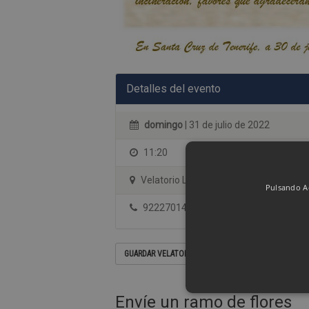
Detalles del evento
domingo
| 31 de julio de 2022
11:20
Velatorio Los Campos sala 3
Pulsando Ac
922270144
GUARDAR VELATORIO EN SU CALENDARIO
Envíe un ramo de flores