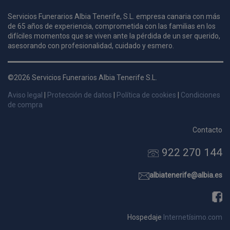
Servicios Funerarios Albia Tenerife, S.L. empresa canaria con más
de 65 años de experiencia, comprometida con las familias en los
i
difíciles momentos que se viven ante la pérdida de un ser querido,
c
asesorando con profesionalidad, cuidado y esmero.
i
s
s
©2026 Servicios Funerarios Albia Tenerife S.L.
p
v
Aviso legal
|
Protección de datos
|
Política de cookies
|
Condiciones
s
de compra
l
a
s
Contacto
d
922 270 144
p
s
albiatenerife@albia.es
p
Hospedaje
Internetísimo.com