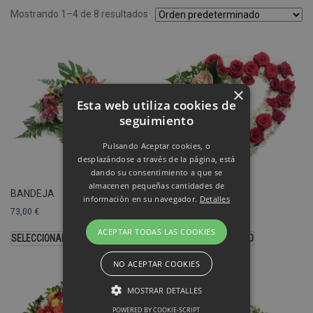
Mostrando 1–4 de 8 resultados
×
Esta web utiliza cookies de
seguimiento
Pulsando Aceptar cookies, o
desplazándose a través de la página, está
dando su consentimiento a que se
almacenen pequeñas cantidades de
BANDEJA
CORAZÓN
información en su navegador.
Detalles
73,00
€
103,00
€
ACEPTAR TODAS LAS COOKIES
SELECCIONAR OPCIONES
SELECCIONAR MODELO
NO ACEPTAR COOKIES
MOSTRAR DETALLES
POWERED BY COOKIE-SCRIPT