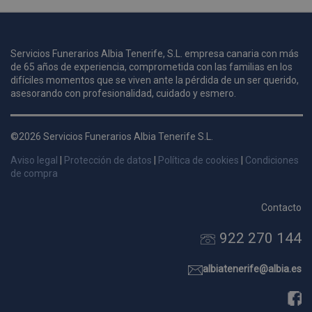
u
Servicios Funerarios Albia Tenerife, S.L. empresa canaria con más
i
de 65 años de experiencia, comprometida con las familias en los
c
difíciles momentos que se viven ante la pérdida de un ser querido,
i
s
asesorando con profesionalidad, cuidado y esmero.
s
p
©2026 Servicios Funerarios Albia Tenerife S.L.
v
s
Aviso legal
|
Protección de datos
|
Política de cookies
|
Condiciones
l
de compra
a
s
Contacto
d
922 270 144
p
s
p
albiatenerife@albia.es