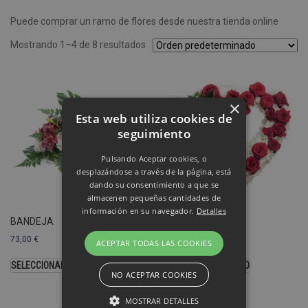
Puede comprar un ramo de flores desde nuestra tienda online
Mostrando 1–4 de 8 resultados
×
Esta web utiliza cookies de
seguimiento
Pulsando Aceptar cookies, o
desplazándose a través de la página, está
dando su consentimiento a que se
almacenen pequeñas cantidades de
información en su navegador.
Detalles
BANDEJA
CORAZÓN
73,00
€
103,00
€
ACEPTAR TODAS LAS COOKIES
SELECCIONAR OPCIONES
SELECCIONAR MODELO
NO ACEPTAR COOKIES
MOSTRAR DETALLES