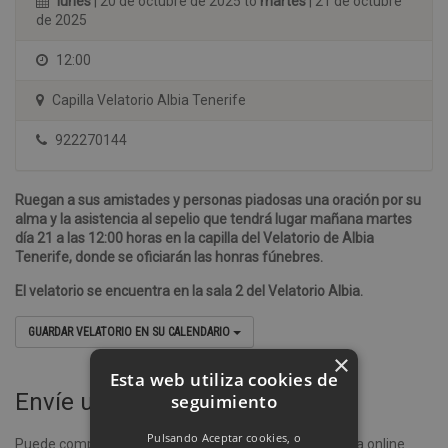
lunes
| 20 de octubre de 2025 to
martes
| 21 de octubre
de 2025
12:00
Capilla Velatorio Albia Tenerife
922270144
Ruegan a sus amistades y personas piadosas una oración por su
alma y la asistencia al sepelio que tendrá lugar mañana martes
día 21 a las 12:00 horas en la capilla del Velatorio de Albia
Tenerife, donde se oficiarán las honras fúnebres.
El velatorio se encuentra en la sala 2 del Velatorio Albia
.
GUARDAR VELATORIO EN SU CALENDARIO
×
Esta web utiliza cookies de
Envíe un ramo de flores
seguimiento
Pulsando Aceptar cookies, o
Puede comprar un ramo de flores desde nuestra tienda online