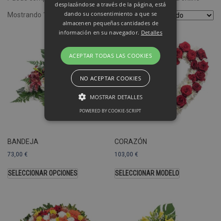
desplazándose a través de la página, está
dando su consentimiento a que se
Mostrando 1–4 de 8 resultados
almacenen pequeñas cantidades de
información en su navegador.
Detalles
ACEPTAR TODAS LAS COOKIES
NO ACEPTAR COOKIES
MOSTRAR DETALLES
POWERED BY COOKIE-SCRIPT
Rendimiento
Sin clasificar
BANDEJA
CORAZÓN
Las cookies de rendimiento se utilizan
73,00
€
103,00
€
para ver cómo los visitantes usan el
sitio web, por ejemplo. cookies
SELECCIONAR OPCIONES
SELECCIONAR MODELO
analíticas Esas cookies no se pueden
usar para identificar directamente a
cierto visitante.
Nombre
Dominio
Vencimiento