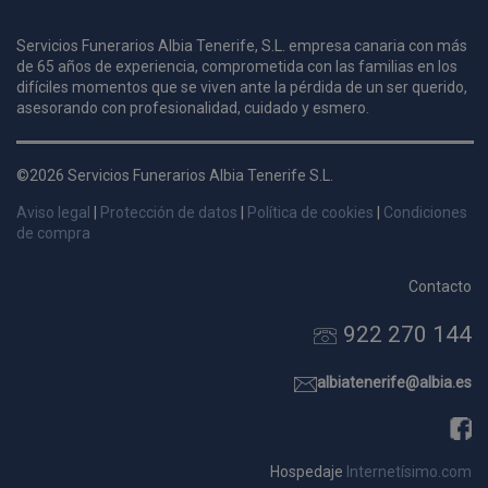
l
a
s
Servicios Funerarios Albia Tenerife, S.L. empresa canaria con más
de 65 años de experiencia, comprometida con las familias en los
d
difíciles momentos que se viven ante la pérdida de un ser querido,
asesorando con profesionalidad, cuidado y esmero.
p
s
p
©2026 Servicios Funerarios Albia Tenerife S.L.
Aviso legal
|
Protección de datos
|
Política de cookies
|
Condiciones
de compra
Nombre
Dominio
Vencimie
Contacto
_ga_9W2L2PJZ5Z
.pompasfunebrestenerife.com
2 año
922 270 144
albiatenerife@albia.es
Hospedaje
Internetísimo.com