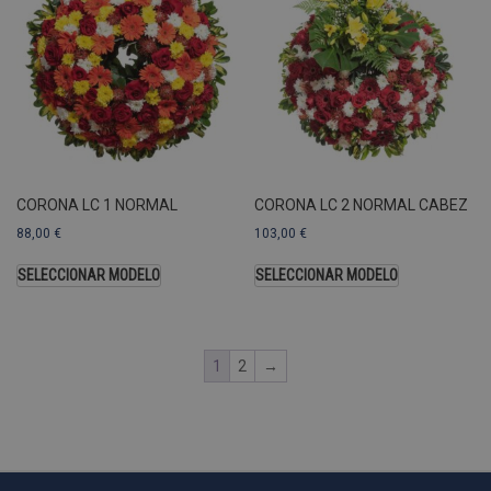
_ga
.pompasfunebrestenerife.com
2 años
c
U
A
a
s
s
a
u
c
CORONA LC 1 NORMAL
CORONA LC 2 NORMAL CABEZ
p
u
88,00
€
103,00
€
SELECCIONAR MODELO
SELECCIONAR MODELO
i
c
i
1
2
→
s
s
p
v
s