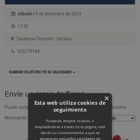
sábado
| 9 de diciembre de 2023
13:20
Tanatorio Tenerife - Servisa
922270144
GUARDAR VELATORIO EN SU CALENDARIO
Envíe un ramo de flores
×
Esta web utiliza cookies de
Puede comprar un ramo de flores desde nuestra tienda online
seguimiento
Mostrando 1–4 de 8 resultados
Pulsando Aceptar cookies, o
desplazándose a través de la página, está
dando su consentimiento a que se
almacenen pequeñas cantidades de