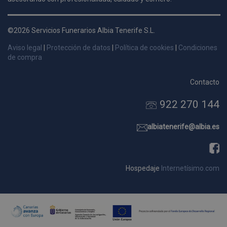
d
p
©2026 Servicios Funerarios Albia Tenerife S.L.
s
p
Aviso legal
|
Protección de datos
|
Política de cookies
|
Condiciones
de compra
Contacto
922 270 144
Nombre
Dominio
Vencimie
_ga_9W2L2PJZ5Z
.pompasfunebrestenerife.com
2 año
albiatenerife@albia.es
Hospedaje
Internetísimo.com