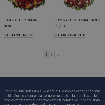
U
A
a
s
s
CORONA LC 1 NORMAL
CORONA LC 2 NORMAL CABEZ
a
88,00
€
103,00
€
u
c
p
SELECCIONAR MODELO
SELECCIONAR MODELO
u
1
2
→
i
c
i
s
s
p
v
s
Servicios Funerarios Albia Tenerife, S.L. empresa canaria con más
l
de 65 años de experiencia, comprometida con las familias en los
a
difíciles momentos que se viven ante la pérdida de un ser querido,
s
asesorando con profesionalidad, cuidado y esmero.