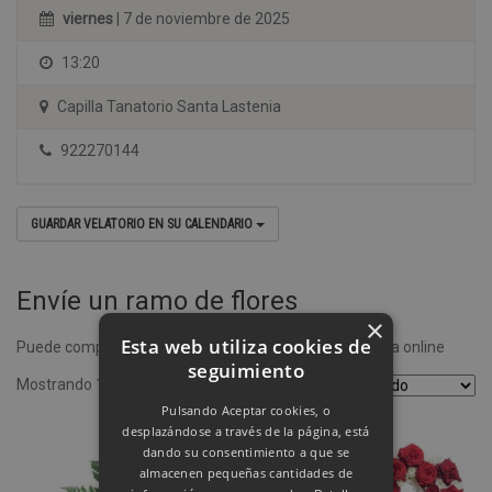
viernes
| 7 de noviembre de 2025
13:20
Capilla Tanatorio Santa Lastenia
922270144
GUARDAR VELATORIO EN SU CALENDARIO
Envíe un ramo de flores
×
Esta web utiliza cookies de
Puede comprar un ramo de flores desde nuestra tienda online
seguimiento
Mostrando 1–4 de 8 resultados
Pulsando Aceptar cookies, o
desplazándose a través de la página, está
dando su consentimiento a que se
almacenen pequeñas cantidades de