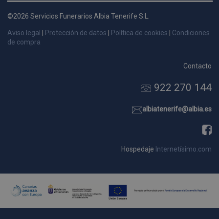
d
©2026 Servicios Funerarios Albia Tenerife S.L.
p
s
Aviso legal
|
Protección de datos
|
Política de cookies
|
Condiciones
p
de compra
Contacto
922 270 144
Nombre
Dominio
Vencimie
_ga_9W2L2PJZ5Z
.pompasfunebrestenerife.com
2 año
albiatenerife@albia.es
Hospedaje
Internetísimo.com