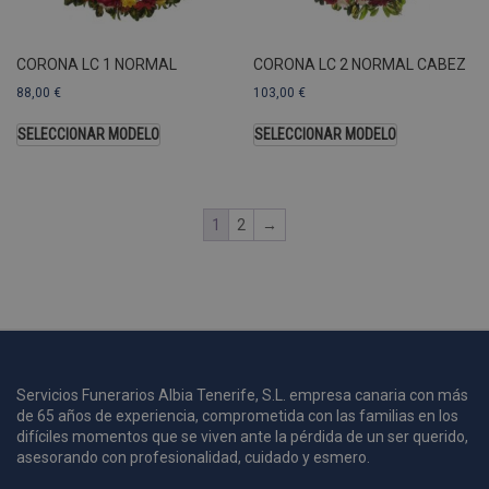
A
a
s
CORONA LC 1 NORMAL
CORONA LC 2 NORMAL CABEZ
s
a
88,00
€
103,00
€
u
c
SELECCIONAR MODELO
SELECCIONAR MODELO
p
u
1
2
→
i
c
i
s
s
p
v
s
Servicios Funerarios Albia Tenerife, S.L. empresa canaria con más
de 65 años de experiencia, comprometida con las familias en los
l
difíciles momentos que se viven ante la pérdida de un ser querido,
a
s
asesorando con profesionalidad, cuidado y esmero.