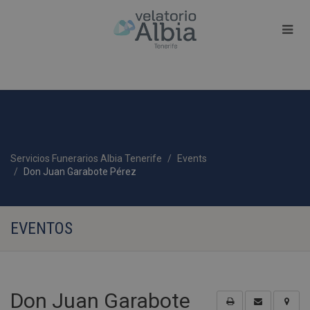
Servicios Funerarios Albia Tenerife
Events
Don Juan Garabote Pérez
EVENTOS
Don Juan Garabote