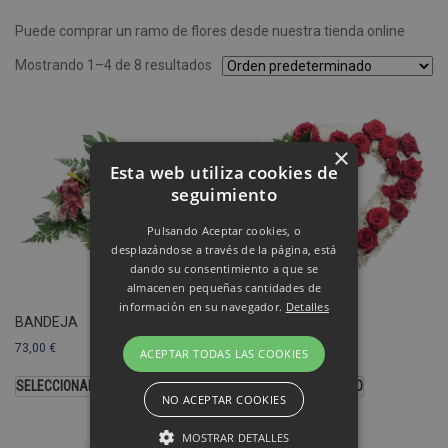
Puede comprar un ramo de flores desde nuestra tienda online
Mostrando 1–4 de 8 resultados
×
Esta web utiliza cookies de
seguimiento
Pulsando Aceptar cookies, o
desplazándose a través de la página, está
dando su consentimiento a que se
almacenen pequeñas cantidades de
información en su navegador.
Detalles
BANDEJA
CORAZÓN
73,00
€
103,00
€
ACEPTAR TODAS LAS COOKIES
SELECCIONAR OPCIONES
SELECCIONAR MODELO
NO ACEPTAR COOKIES
MOSTRAR DETALLES