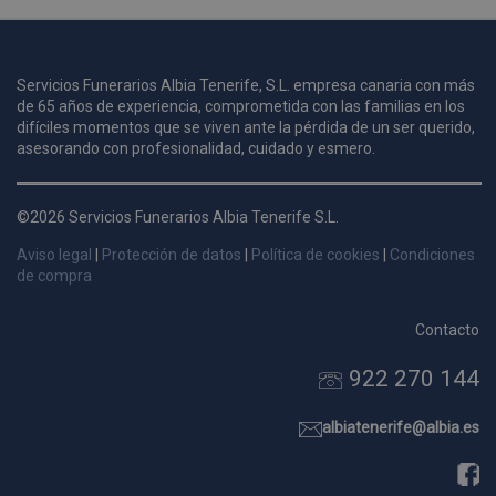
u
Servicios Funerarios Albia Tenerife, S.L. empresa canaria con más
i
de 65 años de experiencia, comprometida con las familias en los
c
difíciles momentos que se viven ante la pérdida de un ser querido,
i
s
asesorando con profesionalidad, cuidado y esmero.
s
p
©2026 Servicios Funerarios Albia Tenerife S.L.
v
s
Aviso legal
|
Protección de datos
|
Política de cookies
|
Condiciones
l
de compra
a
s
Contacto
d
922 270 144
p
s
p
albiatenerife@albia.es