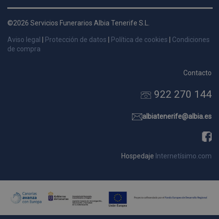
d
p
©2026 Servicios Funerarios Albia Tenerife S.L.
s
Aviso legal
|
Protección de datos
|
Política de cookies
|
Condiciones
p
de compra
Contacto
922 270 144
Nombre
Dominio
Vencimie
_ga_9W2L2PJZ5Z
.pompasfunebrestenerife.com
2 año
albiatenerife@albia.es
Hospedaje
Internetísimo.com