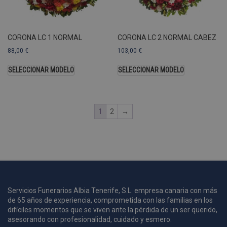
U
A
a
s
s
CORONA LC 1 NORMAL
CORONA LC 2 NORMAL CABEZ
a
88,00
€
103,00
€
u
c
SELECCIONAR MODELO
SELECCIONAR MODELO
p
u
1
2
→
i
c
i
s
s
p
v
s
Servicios Funerarios Albia Tenerife, S.L. empresa canaria con más
l
de 65 años de experiencia, comprometida con las familias en los
a
difíciles momentos que se viven ante la pérdida de un ser querido,
s
asesorando con profesionalidad, cuidado y esmero.