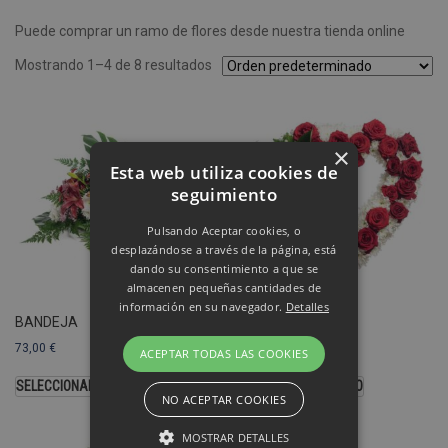
Puede comprar un ramo de flores desde nuestra tienda online
Mostrando 1–4 de 8 resultados
×
Esta web utiliza cookies de
seguimiento
Pulsando Aceptar cookies, o
desplazándose a través de la página, está
dando su consentimiento a que se
almacenen pequeñas cantidades de
información en su navegador.
Detalles
BANDEJA
CORAZÓN
73,00
€
103,00
€
ACEPTAR TODAS LAS COOKIES
SELECCIONAR OPCIONES
SELECCIONAR MODELO
NO ACEPTAR COOKIES
MOSTRAR DETALLES