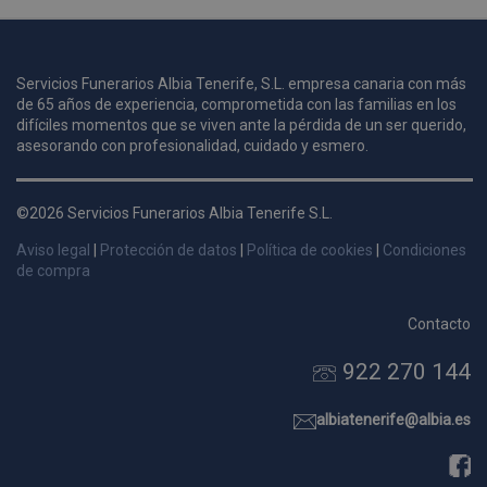
u
Servicios Funerarios Albia Tenerife, S.L. empresa canaria con más
i
de 65 años de experiencia, comprometida con las familias en los
c
difíciles momentos que se viven ante la pérdida de un ser querido,
i
s
asesorando con profesionalidad, cuidado y esmero.
s
p
©2026 Servicios Funerarios Albia Tenerife S.L.
v
s
Aviso legal
|
Protección de datos
|
Política de cookies
|
Condiciones
l
de compra
a
s
Contacto
d
922 270 144
p
s
p
albiatenerife@albia.es