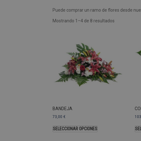
Puede comprar un ramo de flores desde nues
Las cookies de rendimiento se
usar para identificar directam
Mostrando 1–4 de 8 resultados
Nombre
Dominio
_ga
.pompasfunebr
Nombre
_ga_9W2L2PJZ5Z
BANDEJA
CO
73,00
€
10
SELECCIONAR OPCIONES
SE