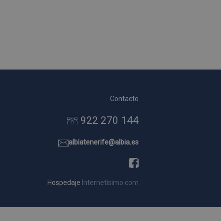
Contacto
922 270 144
albiatenerife@albia.es
Hospedaje
Internetísimo.com