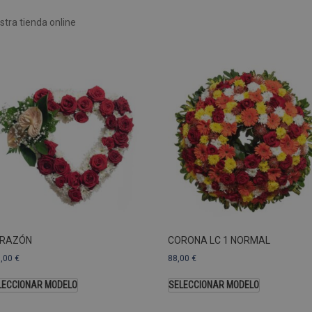
Rendimiento
Sin clasificar
tra tienda online
 utilizan para ver cómo los visitantes usan el sitio web, por ejemplo. cookies analític
ente a cierto visitante.
Vencimiento
Descripción
estenerife.com
2 años
Este nombre de cookie está asociado con Google Univ
una actualización significativa del servicio de análisi
Esta cookie se utiliza para distinguir usuarios únic
generado aleatoriamente como identificador de clien
solicitud de página de un sitio y se utiliza para calcul
sesiones y campañas para los informes de análisis de
predeterminada, caduca después de 2 años, aunque lo
web pueden personalizarlo.
Dominio
Vencimiento
.pompasfunebrestenerife.com
2 años
RAZÓN
CORONA LC 1 NORMAL
3,00
€
88,00
€
LECCIONAR MODELO
SELECCIONAR MODELO