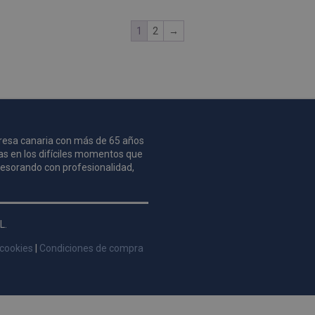
1
2
→
mpresa canaria con más de 65 años
as en los difíciles momentos que
asesorando con profesionalidad,
L.
 cookies
|
Condiciones de compra