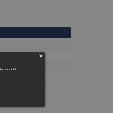
×
nto a que se