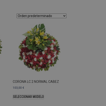
as Esas cookies no se pueden
ersal Analytics, que es
s de Google más utilizado.
os asignando un número
te. Se incluye en cada
ar los datos de visitantes,
 sitios. De forma
s propietarios de sitios
Descripción
CORONA LC 2 NORMAL CABEZ
103,00
€
SELECCIONAR MODELO