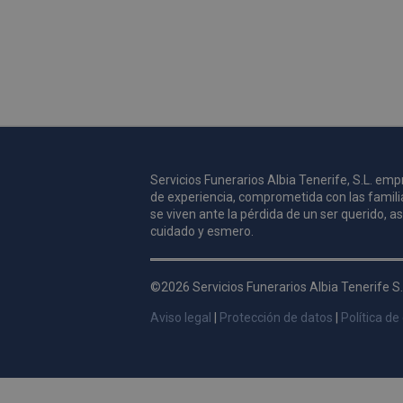
Servicios Funerarios Albia Tenerife, S.L. e
de experiencia, comprometida con las famili
se viven ante la pérdida de un ser querido, 
cuidado y esmero.
©2026 Servicios Funerarios Albia Tenerife S.
Aviso legal
|
Protección de datos
|
Política de