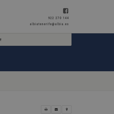
922 270 144
albiatenerife@albia.es