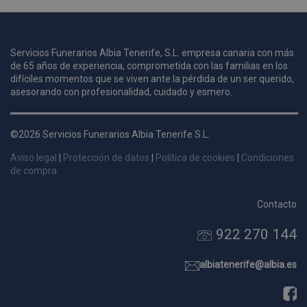
u
Servicios Funerarios Albia Tenerife, S.L. empresa canaria con más
i
de 65 años de experiencia, comprometida con las familias en los
c
difíciles momentos que se viven ante la pérdida de un ser querido,
i
s
asesorando con profesionalidad, cuidado y esmero.
s
p
©2026 Servicios Funerarios Albia Tenerife S.L.
v
s
Aviso legal
|
Protección de datos
|
Política de cookies
|
Condiciones
l
de compra
a
s
Contacto
d
922 270 144
p
s
p
albiatenerife@albia.es