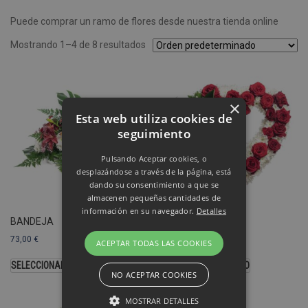
Puede comprar un ramo de flores desde nuestra tienda online
Mostrando 1–4 de 8 resultados
×
Esta web utiliza cookies de
seguimiento
Pulsando Aceptar cookies, o
desplazándose a través de la página, está
dando su consentimiento a que se
almacenen pequeñas cantidades de
información en su navegador.
Detalles
BANDEJA
CORAZÓN
73,00
€
103,00
€
ACEPTAR TODAS LAS COOKIES
SELECCIONAR OPCIONES
SELECCIONAR MODELO
NO ACEPTAR COOKIES
MOSTRAR DETALLES