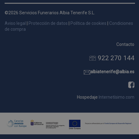
d
p
©2026 Servicios Funerarios Albia Tenerife S.L.
s
Aviso legal
|
Protección de datos
|
Política de cookies
|
Condiciones
p
de compra
Contacto
922 270 144
Nombre
Dominio
Vencimie
_ga_9W2L2PJZ5Z
.pompasfunebrestenerife.com
2 año
albiatenerife@albia.es
Hospedaje
Internetísimo.com