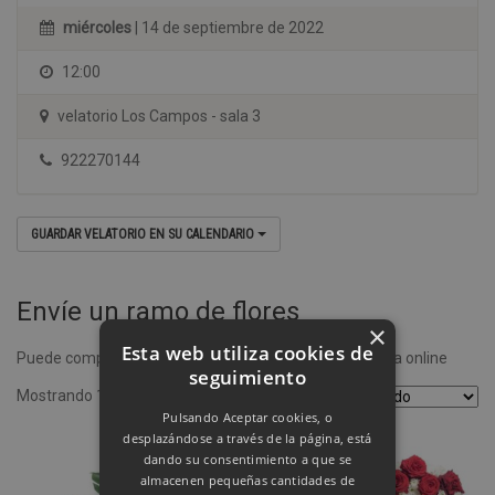
miércoles
| 14 de septiembre de 2022
12:00
velatorio Los Campos - sala 3
922270144
GUARDAR VELATORIO EN SU CALENDARIO
Envíe un ramo de flores
×
Esta web utiliza cookies de
Puede comprar un ramo de flores desde nuestra tienda online
seguimiento
Mostrando 1–4 de 8 resultados
Pulsando Aceptar cookies, o
desplazándose a través de la página, está
dando su consentimiento a que se
almacenen pequeñas cantidades de