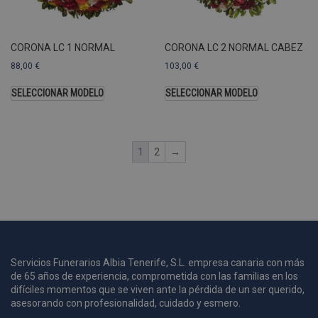
A
a
s
CORONA LC 1 NORMAL
CORONA LC 2 NORMAL CABEZ
s
a
88,00
€
103,00
€
u
c
SELECCIONAR MODELO
SELECCIONAR MODELO
p
u
1
2
→
i
c
i
s
s
p
v
s
Servicios Funerarios Albia Tenerife, S.L. empresa canaria con más
de 65 años de experiencia, comprometida con las familias en los
l
a
difíciles momentos que se viven ante la pérdida de un ser querido,
s
asesorando con profesionalidad, cuidado y esmero.