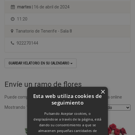
martes
| 16 de abril de 2024
11:20
Tanatorio de Tenerife - Sala 8
922270144
GUARDAR VELATORIO EN SU CALENDARIO
Envíe un ramo de flores
×
Esta web utiliza cookies de
Puede comprar un ramo de flores desde nuestra tienda online
seguimiento
Mostrando 1–4 de 8 resultados
Pulsando Aceptar cookies, o
desplazándose a través de la página, está
dando su consentimiento a que se
almacenen pequeñas cantidades de