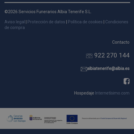
d
©2026 Servicios Funerarios Albia Tenerife S.L.
p
s
Aviso legal
|
Protección de datos
|
Política de cookies
|
Condiciones
p
de compra
Contacto
922 270 144
Nombre
Dominio
Vencimie
_ga_9W2L2PJZ5Z
.pompasfunebrestenerife.com
2 año
albiatenerife@albia.es
Hospedaje
Internetísimo.com