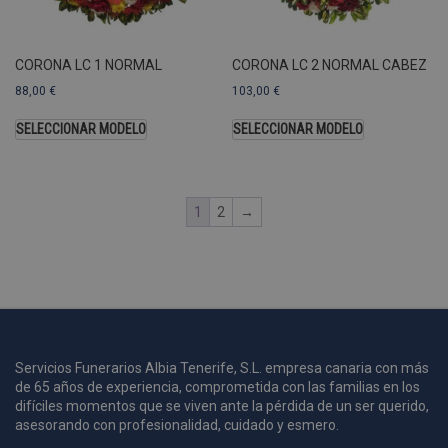
A
a
s
CORONA LC 1 NORMAL
CORONA LC 2 NORMAL CABEZ
s
a
88,00
€
103,00
€
u
c
SELECCIONAR MODELO
SELECCIONAR MODELO
p
u
1
2
→
i
c
i
s
s
p
v
s
Servicios Funerarios Albia Tenerife, S.L. empresa canaria con más
de 65 años de experiencia, comprometida con las familias en los
l
a
difíciles momentos que se viven ante la pérdida de un ser querido,
s
asesorando con profesionalidad, cuidado y esmero.