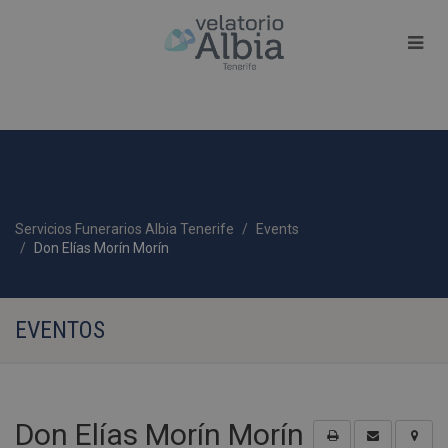
Servicios Funerarios Albia Tenerife
Events
Don Elías Morín Morín
EVENTOS
Don Elías Morín Morín