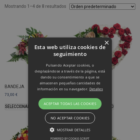
Mostrando 1–4 de 8 resultados
×
Esta web utiliza cookies de
seguimiento
Pulsando Aceptar cookies, o
desplazándose a través de la página, está
dando su consentimiento a que se
almacenen pequeñas cantidades de
BANDEJA
CORAZÓN
información en su navegador.
Detalles
73,00
€
103,00
€
ACEPTAR TODAS LAS COOKIES
SELECCIONAR OPCIONES
SELECCIONAR MODELO
NO ACEPTAR COOKIES
MOSTRAR DETALLES
POWERED BY COOKIE-SCRIPT