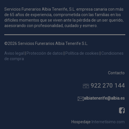
Servicios Funerarios Albia Tenerife, S.L. empresa canaria con más
de 65 años de experiencia, comprometida con las familias en los
i
difíciles momentos que se viven ante la pérdida de un ser querido,
c
asesorando con profesionalidad, cuidado y esmero.
i
s
s
©2026 Servicios Funerarios Albia Tenerife S.L.
p
v
Aviso legal
|
Protección de datos
|
Política de cookies
|
Condiciones
s
de compra
l
a
s
Contacto
d
922 270 144
p
s
albiatenerife@albia.es
p
Hospedaje
Internetísimo.com