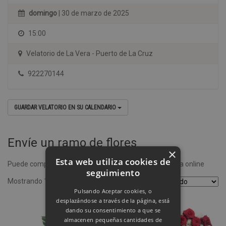
domingo
| 30 de marzo de 2025
15:00
Velatorio de La Vera - Puerto de La Cruz
922270144
GUARDAR VELATORIO EN SU CALENDARIO
Envíe un ramo de flores
×
Esta web utiliza cookies de
Puede comprar un ramo de flores desde nuestra tienda online
seguimiento
Mostrando 1–4 de 8 resultados
Pulsando Aceptar cookies, o
desplazándose a través de la página, está
dando su consentimiento a que se
almacenen pequeñas cantidades de