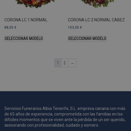
A
a
s
CORONA LC 1 NORMAL
CORONA LC 2 NORMAL CABEZ
s
a
88,00
€
103,00
€
u
c
SELECCIONAR MODELO
SELECCIONAR MODELO
p
u
1
2
→
i
c
i
s
s
p
v
s
Servicios Funerarios Albia Tenerife, S.L. empresa canaria con más
de 65 años de experiencia, comprometida con las familias en los
l
a
difíciles momentos que se viven ante la pérdida de un ser querido,
s
asesorando con profesionalidad, cuidado y esmero.