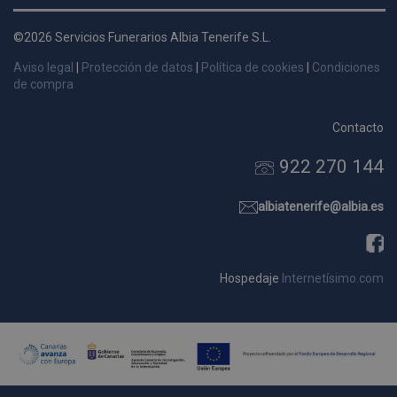
d
p
©2026 Servicios Funerarios Albia Tenerife S.L.
s
Aviso legal
|
Protección de datos
|
Política de cookies
|
Condiciones
p
de compra
Contacto
922 270 144
Nombre
Dominio
Vencimie
_ga_9W2L2PJZ5Z
.pompasfunebrestenerife.com
2 año
albiatenerife@albia.es
Hospedaje
Internetísimo.com