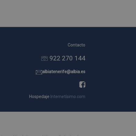
Descripción
Contacto
922 270 144
albiatenerife@albia.es
Hospedaje
Internetísimo.com