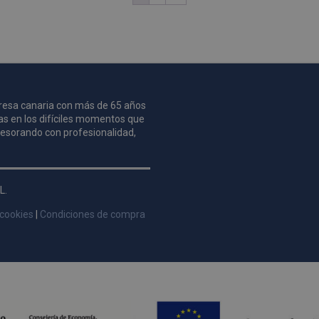
Dominio
Vencimiento
.pompasfunebrestenerife.com
2 años
mpresa canaria con más de 65 años
as en los difíciles momentos que
asesorando con profesionalidad,
L.
 cookies
|
Condiciones de compra