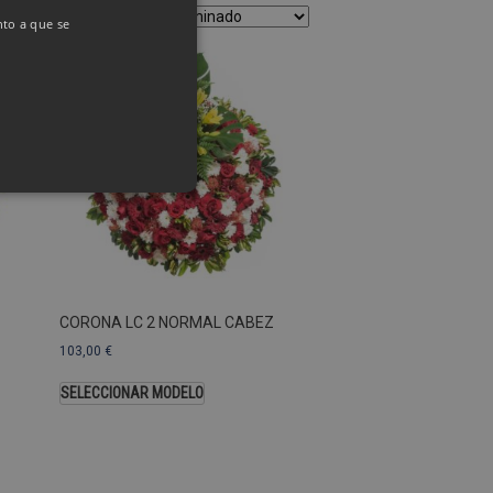
nto a que se
as Esas cookies no se pueden
CORONA LC 2 NORMAL CABEZ
ersal Analytics, que es
103,00
€
s de Google más utilizado.
os asignando un número
SELECCIONAR MODELO
te. Se incluye en cada
ar los datos de visitantes,
 sitios. De forma
s propietarios de sitios