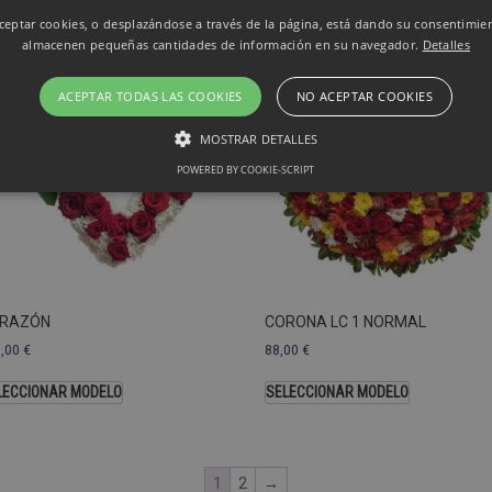
eptar cookies, o desplazándose a través de la página, está dando su consentimie
almacenen pequeñas cantidades de información en su navegador.
Detalles
ACEPTAR TODAS LAS COOKIES
NO ACEPTAR COOKIES
MOSTRAR DETALLES
POWERED BY COOKIE-SCRIPT
Rendimiento
Sin clasificar
 utilizan para ver cómo los visitantes usan el sitio web, por ejemplo. cookies analític
ente a cierto visitante.
Vencimiento
Descripción
RAZÓN
CORONA LC 1 NORMAL
estenerife.com
2 años
Este nombre de cookie está asociado con Google Univ
3,00
€
88,00
€
una actualización significativa del servicio de análisi
Esta cookie se utiliza para distinguir usuarios únic
LECCIONAR MODELO
SELECCIONAR MODELO
generado aleatoriamente como identificador de clien
solicitud de página de un sitio y se utiliza para calcul
sesiones y campañas para los informes de análisis de
predeterminada, caduca después de 2 años, aunque lo
web pueden personalizarlo.
1
2
→