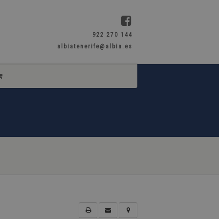
922 270 144
albiatenerife@albia.es