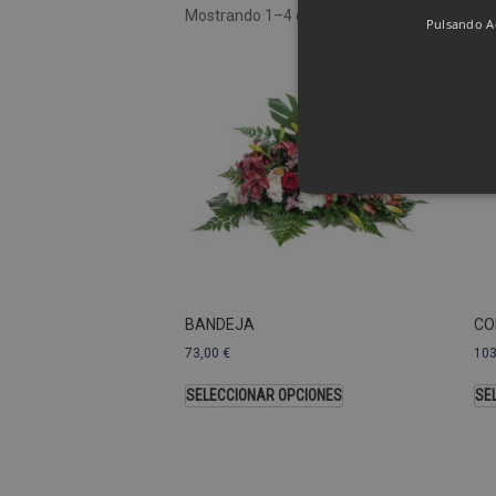
Mostrando 1–4 de 8 resultados
Pulsando Ac
Las cookies de rendimiento se
usar para identificar directam
Nombre
Dominio
BANDEJA
CO
_ga
.pompasfunebr
73,00
€
10
SELECCIONAR OPCIONES
SE