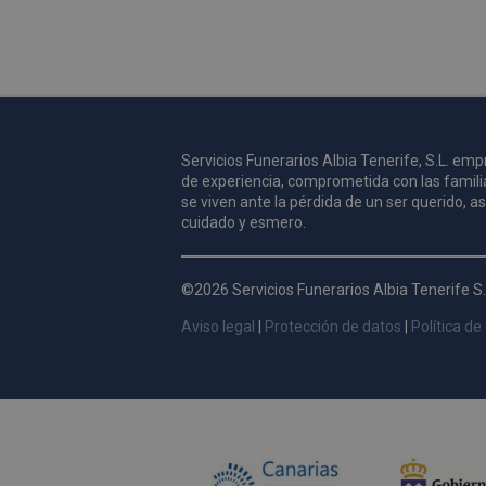
Nombre
_ga_9W2L2PJZ5Z
Servicios Funerarios Albia Tenerife, S.L. e
de experiencia, comprometida con las famili
se viven ante la pérdida de un ser querido, 
cuidado y esmero.
©2026 Servicios Funerarios Albia Tenerife S.
Aviso legal
|
Protección de datos
|
Política de