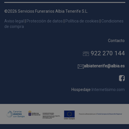
d
©2026 Servicios Funerarios Albia Tenerife S.L.
p
s
Aviso legal
|
Protección de datos
|
Política de cookies
|
Condiciones
p
de compra
Contacto
922 270 144
Nombre
Dominio
Vencimie
_ga_9W2L2PJZ5Z
.pompasfunebrestenerife.com
2 año
albiatenerife@albia.es
Hospedaje
Internetísimo.com