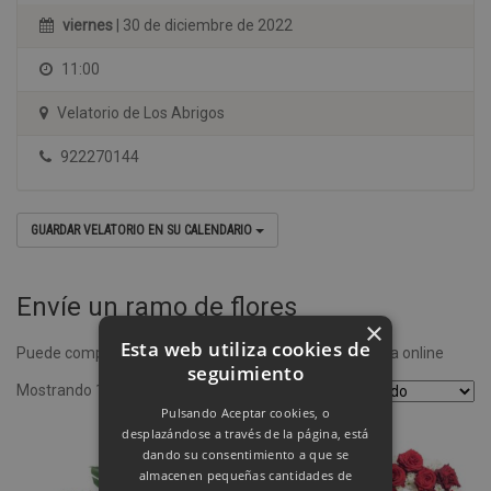
viernes
| 30 de diciembre de 2022
11:00
Velatorio de Los Abrigos
922270144
GUARDAR VELATORIO EN SU CALENDARIO
Envíe un ramo de flores
×
Esta web utiliza cookies de
Puede comprar un ramo de flores desde nuestra tienda online
seguimiento
Mostrando 1–4 de 8 resultados
Pulsando Aceptar cookies, o
desplazándose a través de la página, está
dando su consentimiento a que se
almacenen pequeñas cantidades de