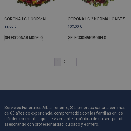
A
a
s
CORONA LC 1 NORMAL
CORONA LC 2 NORMAL CABEZ
s
a
88,00
€
103,00
€
u
c
SELECCIONAR MODELO
SELECCIONAR MODELO
p
u
1
2
→
i
c
i
s
s
p
v
s
Servicios Funerarios Albia Tenerife, S.L. empresa canaria con más
de 65 años de experiencia, comprometida con las familias en los
l
a
difíciles momentos que se viven ante la pérdida de un ser querido,
s
asesorando con profesionalidad, cuidado y esmero.