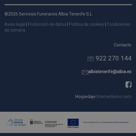
d
p
©2026 Servicios Funerarios Albia Tenerife S.L.
s
Aviso legal
|
Protección de datos
|
Política de cookies
|
Condiciones
p
de compra
Contacto
922 270 144
Nombre
Dominio
Vencimie
_ga_9W2L2PJZ5Z
.pompasfunebrestenerife.com
2 año
albiatenerife@albia.es
Hospedaje
Internetísimo.com