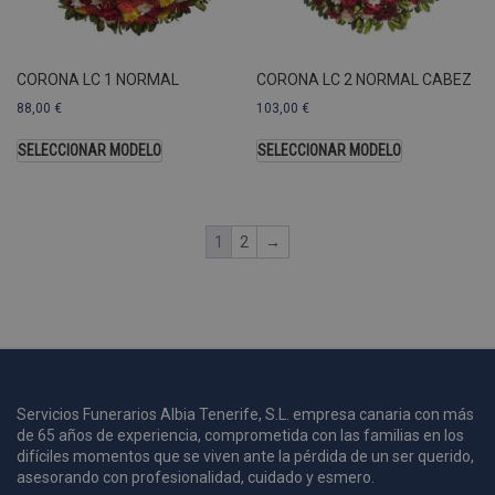
U
A
a
s
s
CORONA LC 1 NORMAL
CORONA LC 2 NORMAL CABEZ
a
88,00
€
103,00
€
u
c
SELECCIONAR MODELO
SELECCIONAR MODELO
p
u
1
2
→
i
c
i
s
s
p
v
s
Servicios Funerarios Albia Tenerife, S.L. empresa canaria con más
l
de 65 años de experiencia, comprometida con las familias en los
a
difíciles momentos que se viven ante la pérdida de un ser querido,
s
asesorando con profesionalidad, cuidado y esmero.