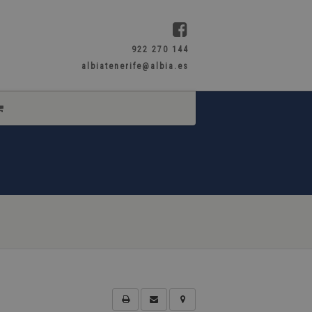
922 270 144
albiatenerife@albia.es