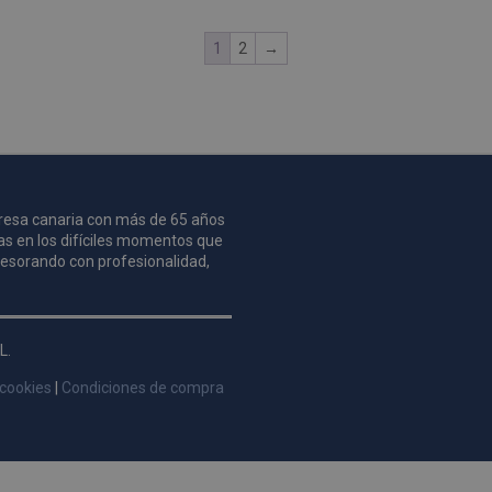
1
2
→
mpresa canaria con más de 65 años
as en los difíciles momentos que
asesorando con profesionalidad,
L.
 cookies
|
Condiciones de compra