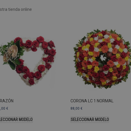
Rendimiento
Sin clasificar
tra tienda online
 utilizan para ver cómo los visitantes usan el sitio web, por ejemplo. cookies analític
ente a cierto visitante.
Vencimiento
Descripción
estenerife.com
2 años
Este nombre de cookie está asociado con Google Univ
una actualización significativa del servicio de análisi
Esta cookie se utiliza para distinguir usuarios únic
generado aleatoriamente como identificador de clien
solicitud de página de un sitio y se utiliza para calcul
sesiones y campañas para los informes de análisis de
predeterminada, caduca después de 2 años, aunque lo
web pueden personalizarlo.
Dominio
Vencimiento
.pompasfunebrestenerife.com
2 años
RAZÓN
CORONA LC 1 NORMAL
3,00
€
88,00
€
LECCIONAR MODELO
SELECCIONAR MODELO