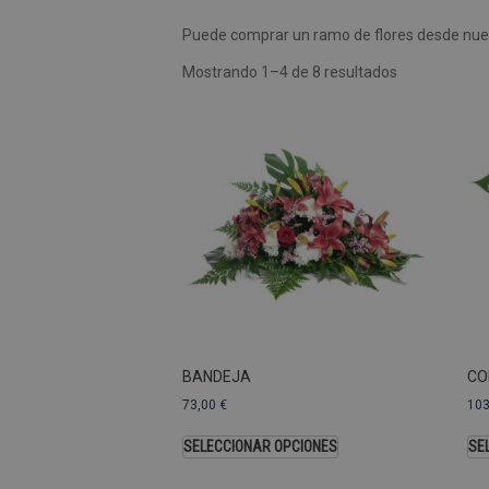
Puede comprar un ramo de flores desde nues
Las cookies de rendimiento se
usar para identificar directam
Mostrando 1–4 de 8 resultados
Nombre
Dominio
_ga
.pompasfunebr
Nombre
_ga_9W2L2PJZ5Z
BANDEJA
CO
73,00
€
10
SELECCIONAR OPCIONES
SE