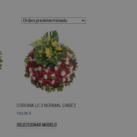
as Esas cookies no se pueden
ersal Analytics, que es
s de Google más utilizado.
os asignando un número
te. Se incluye en cada
ar los datos de visitantes,
 sitios. De forma
s propietarios de sitios
Descripción
CORONA LC 2 NORMAL CABEZ
103,00
€
SELECCIONAR MODELO