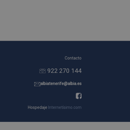
Contacto
922 270 144
albiatenerife@albia.es
Hospedaje
Internetísimo.com