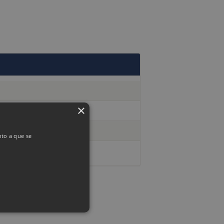
×
nto a que se