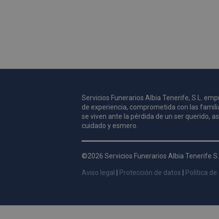
Servicios Funerarios Albia Tenerife, S.L. e
de experiencia, comprometida con las famili
se viven ante la pérdida de un ser querido, 
cuidado y esmero.
©2026 Servicios Funerarios Albia Tenerife S.
Aviso legal
|
Protección de datos
|
Política de