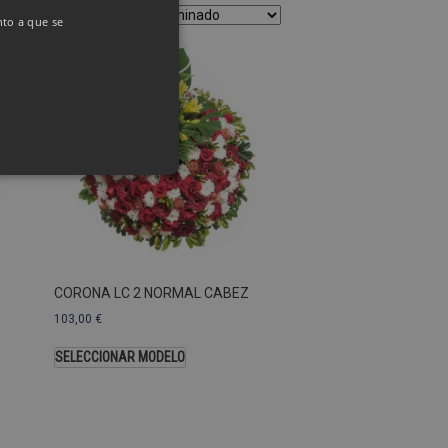
nto a que se
as Esas cookies no se pueden
CORONA LC 2 NORMAL CABEZ
ersal Analytics, que es
103,00
€
s de Google más utilizado.
os asignando un número
SELECCIONAR MODELO
te. Se incluye en cada
ar los datos de visitantes,
 sitios. De forma
s propietarios de sitios