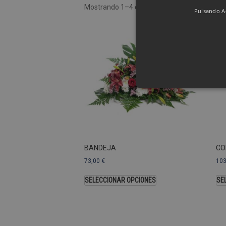
Mostrando 1–4 de 8 resultados
Pulsando Ac
Las cookies de rendimiento se
usar para identificar directam
Nombre
Dominio
BANDEJA
CO
_ga
.pompasfunebr
73,00
€
10
SELECCIONAR OPCIONES
SE