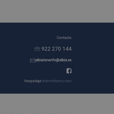
Descripción
Contacto
922 270 144
albiatenerife@albia.es
Hospedaje
Internetísimo.com