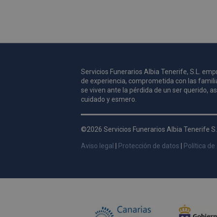
Nombre
_ga_9W2L2PJZ5Z
Servicios Funerarios Albia Tenerife, S.L. e
de experiencia, comprometida con las famili
se viven ante la pérdida de un ser querido, 
cuidado y esmero.
©2026 Servicios Funerarios Albia Tenerife S.
Aviso legal
|
Protección de datos
|
Política de