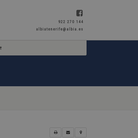
922 270 144
albiatenerife@albia.es