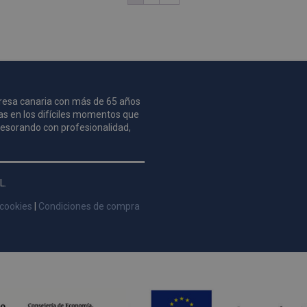
Dominio
Vencimiento
.pompasfunebrestenerife.com
2 años
mpresa canaria con más de 65 años
as en los difíciles momentos que
asesorando con profesionalidad,
L.
 cookies
|
Condiciones de compra