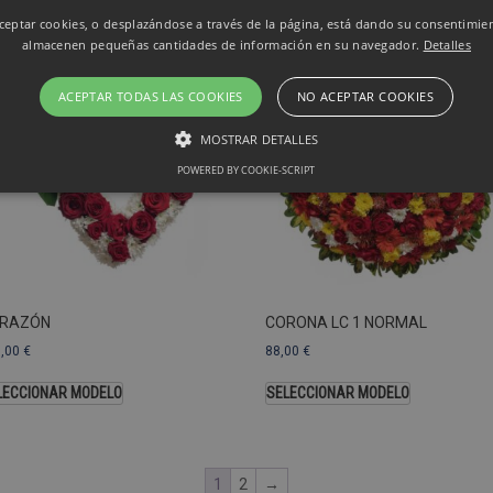
eptar cookies, o desplazándose a través de la página, está dando su consentimie
almacenen pequeñas cantidades de información en su navegador.
Detalles
ACEPTAR TODAS LAS COOKIES
NO ACEPTAR COOKIES
MOSTRAR DETALLES
POWERED BY COOKIE-SCRIPT
Rendimiento
Sin clasificar
 utilizan para ver cómo los visitantes usan el sitio web, por ejemplo. cookies analític
ente a cierto visitante.
Vencimiento
Descripción
RAZÓN
CORONA LC 1 NORMAL
estenerife.com
2 años
Este nombre de cookie está asociado con Google Univ
3,00
€
88,00
€
una actualización significativa del servicio de análisi
Esta cookie se utiliza para distinguir usuarios únic
LECCIONAR MODELO
SELECCIONAR MODELO
generado aleatoriamente como identificador de clien
solicitud de página de un sitio y se utiliza para calcul
sesiones y campañas para los informes de análisis de
predeterminada, caduca después de 2 años, aunque lo
web pueden personalizarlo.
1
2
→