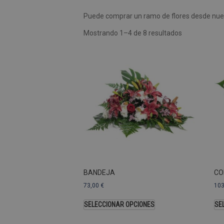
Puede comprar un ramo de flores desde nues
Las cookies de rendimiento se
usar para identificar directam
Mostrando 1–4 de 8 resultados
Nombre
Dominio
_ga
.pompasfunebr
Nombre
_ga_9W2L2PJZ5Z
BANDEJA
CO
73,00
€
10
SELECCIONAR OPCIONES
SE