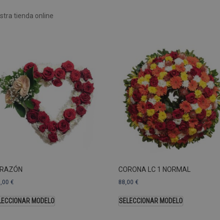
Rendimiento
Sin clasificar
tra tienda online
 utilizan para ver cómo los visitantes usan el sitio web, por ejemplo. cookies analític
ente a cierto visitante.
Vencimiento
Descripción
estenerife.com
2 años
Este nombre de cookie está asociado con Google Univ
una actualización significativa del servicio de análisi
Esta cookie se utiliza para distinguir usuarios únic
generado aleatoriamente como identificador de clien
solicitud de página de un sitio y se utiliza para calcul
sesiones y campañas para los informes de análisis de
predeterminada, caduca después de 2 años, aunque lo
web pueden personalizarlo.
Dominio
Vencimiento
.pompasfunebrestenerife.com
2 años
RAZÓN
CORONA LC 1 NORMAL
3,00
€
88,00
€
LECCIONAR MODELO
SELECCIONAR MODELO