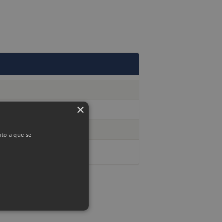
×
nto a que se