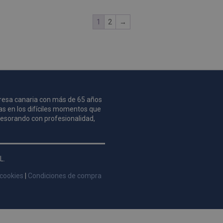
1
2
→
mpresa canaria con más de 65 años
as en los difíciles momentos que
asesorando con profesionalidad,
L.
 cookies
|
Condiciones de compra