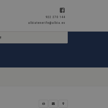
922 270 144
albiatenerife@albia.es