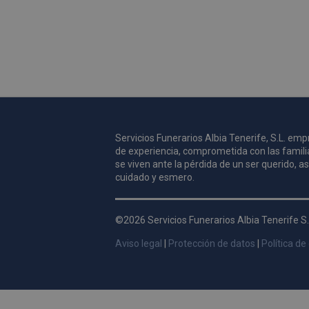
Servicios Funerarios Albia Tenerife, S.L. e
de experiencia, comprometida con las famili
se viven ante la pérdida de un ser querido, 
cuidado y esmero.
©2026 Servicios Funerarios Albia Tenerife S.
Aviso legal
|
Protección de datos
|
Política de