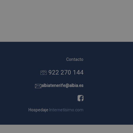
Contacto
922 270 144
albiatenerife@albia.es
Hospedaje
Internetísimo.com