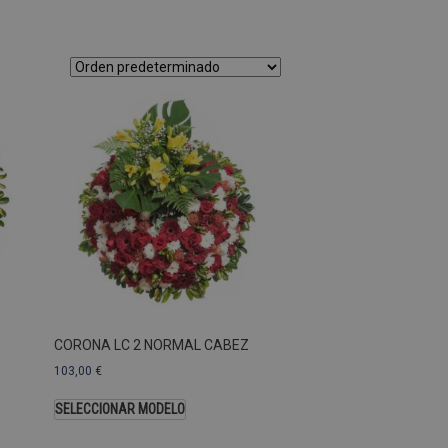
as Esas cookies no se pueden
ersal Analytics, que es
s de Google más utilizado.
os asignando un número
te. Se incluye en cada
ar los datos de visitantes,
 sitios. De forma
s propietarios de sitios
Descripción
CORONA LC 2 NORMAL CABEZ
103,00
€
SELECCIONAR MODELO