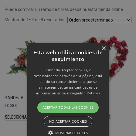
Puede comprar un ramo de flores desde nuestra tienda online
Mostrando 1–4 de 8 resultados
×
Esta web utiliza cookies de
seguimiento
Pulsando Aceptar cookies, o
desplazándose a través de la página, está
dando su consentimiento a que se
almacenen pequeñas cantidades de
información en su navegador.
Detalles
BANDEJA
CORAZÓN
73,00
€
103,00
€
ACEPTAR TODAS LAS COOKIES
SELECCIONAR OPCIONES
SELECCIONAR MODELO
NO ACEPTAR COOKIES
MOSTRAR DETALLES