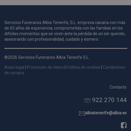
u
Servicios Funerarios Albia Tenerife, S.L. empresa canaria con más
i
de 65 años de experiencia, comprometida con las familias en los
c
difíciles momentos que se viven ante la pérdida de un ser querido,
i
s
asesorando con profesionalidad, cuidado y esmero.
s
p
©2026 Servicios Funerarios Albia Tenerife S.L.
v
s
Aviso legal
|
Protección de datos
|
Política de cookies
|
Condiciones
l
de compra
a
s
Contacto
d
922 270 144
p
s
p
albiatenerife@albia.es