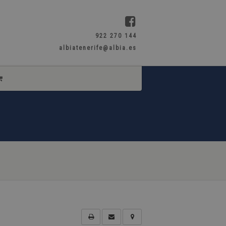
922 270 144
albiatenerife@albia.es