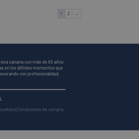
1
2
→
mpresa canaria con más de 65 años
as en los difíciles momentos que
asesorando con profesionalidad,
L.
 cookies
|
Condiciones de compra