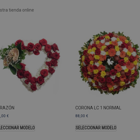
Rendimiento
Sin clasificar
tra tienda online
 utilizan para ver cómo los visitantes usan el sitio web, por ejemplo. cookies analític
ente a cierto visitante.
Vencimiento
Descripción
estenerife.com
2 años
Este nombre de cookie está asociado con Google Univ
una actualización significativa del servicio de análisi
Esta cookie se utiliza para distinguir usuarios únic
generado aleatoriamente como identificador de clien
solicitud de página de un sitio y se utiliza para calcul
sesiones y campañas para los informes de análisis de
predeterminada, caduca después de 2 años, aunque lo
web pueden personalizarlo.
Dominio
Vencimiento
.pompasfunebrestenerife.com
2 años
RAZÓN
CORONA LC 1 NORMAL
3,00
€
88,00
€
LECCIONAR MODELO
SELECCIONAR MODELO