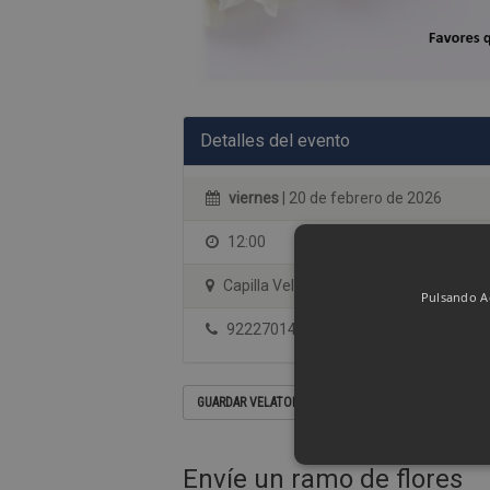
Detalles del evento
viernes
| 20 de febrero de 2026
12:00
Capilla Velatorio Albia Tenerife
Pulsando Ac
922270144
GUARDAR VELATORIO EN SU CALENDARIO
Envíe un ramo de flores