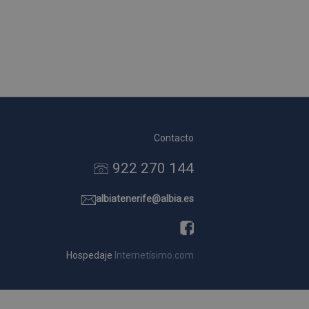
Contacto
922 270 144
albiatenerife@albia.es
Hospedaje
Internetísimo.com