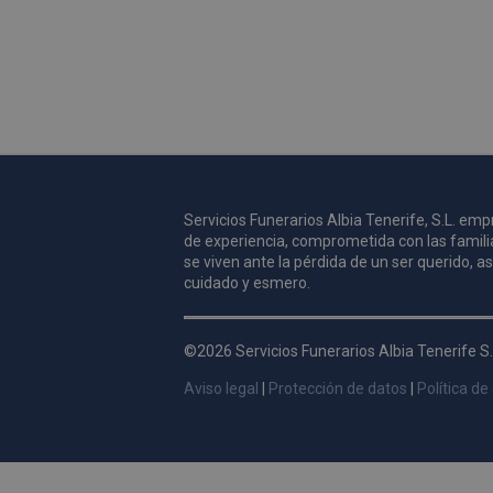
Servicios Funerarios Albia Tenerife, S.L. e
de experiencia, comprometida con las famili
se viven ante la pérdida de un ser querido, 
cuidado y esmero.
©2026 Servicios Funerarios Albia Tenerife S.
Aviso legal
|
Protección de datos
|
Política de