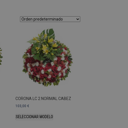
as Esas cookies no se pueden
ersal Analytics, que es
s de Google más utilizado.
os asignando un número
te. Se incluye en cada
ar los datos de visitantes,
 sitios. De forma
s propietarios de sitios
Descripción
CORONA LC 2 NORMAL CABEZ
103,00
€
SELECCIONAR MODELO