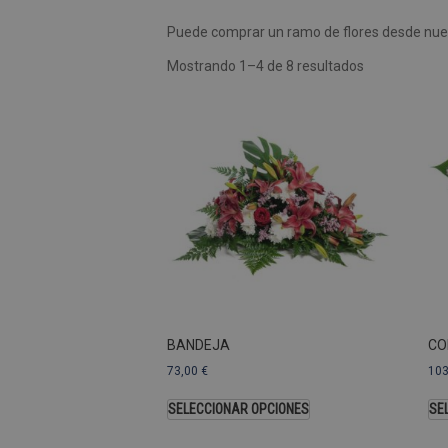
Puede comprar un ramo de flores desde nues
Las cookies de rendimiento se
usar para identificar directam
Mostrando 1–4 de 8 resultados
Nombre
Dominio
_ga
.pompasfunebr
Nombre
_ga_9W2L2PJZ5Z
BANDEJA
CO
73,00
€
10
SELECCIONAR OPCIONES
SE