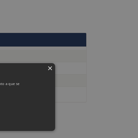
×
nto a que se