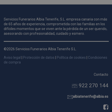
u
Servicios Funerarios Albia Tenerife, S.L. empresa canaria con más
i
de 65 años de experiencia, comprometida con las familias en los
c
difíciles momentos que se viven ante la pérdida de un ser querido,
i
s
asesorando con profesionalidad, cuidado y esmero.
s
p
©2026 Servicios Funerarios Albia Tenerife S.L.
v
s
Aviso legal
|
Protección de datos
|
Política de cookies
|
Condiciones
l
de compra
a
s
Contacto
d
922 270 144
p
s
p
albiatenerife@albia.es