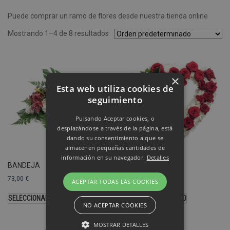
Puede comprar un ramo de flores desde nuestra tienda online
Mostrando 1–4 de 8 resultados
×
Esta web utiliza cookies de
seguimiento
Pulsando Aceptar cookies, o
desplazándose a través de la página, está
dando su consentimiento a que se
almacenen pequeñas cantidades de
información en su navegador.
Detalles
BANDEJA
CORAZÓN
73,00
€
103,00
€
ACEPTAR TODAS LAS COOKIES
SELECCIONAR OPCIONES
SELECCIONAR MODELO
NO ACEPTAR COOKIES
MOSTRAR DETALLES