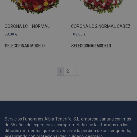
U
A
a
s
s
CORONA LC 1 NORMAL
CORONA LC 2 NORMAL CABEZ
a
88,00
€
103,00
€
u
c
p
SELECCIONAR MODELO
SELECCIONAR MODELO
u
1
2
→
i
c
i
s
s
p
v
s
Servicios Funerarios Albia Tenerife, S.L. empresa canaria con más
l
de 65 años de experiencia, comprometida con las familias en los
a
difíciles momentos que se viven ante la pérdida de un ser querido,
s
asesorando con profesionalidad, cuidado y esmero.