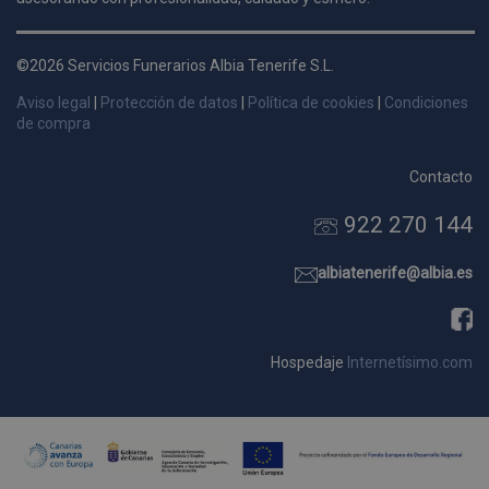
d
p
©2026 Servicios Funerarios Albia Tenerife S.L.
s
p
Aviso legal
|
Protección de datos
|
Política de cookies
|
Condiciones
de compra
Contacto
922 270 144
Nombre
Dominio
Vencimie
_ga_9W2L2PJZ5Z
.pompasfunebrestenerife.com
2 año
albiatenerife@albia.es
Hospedaje
Internetísimo.com