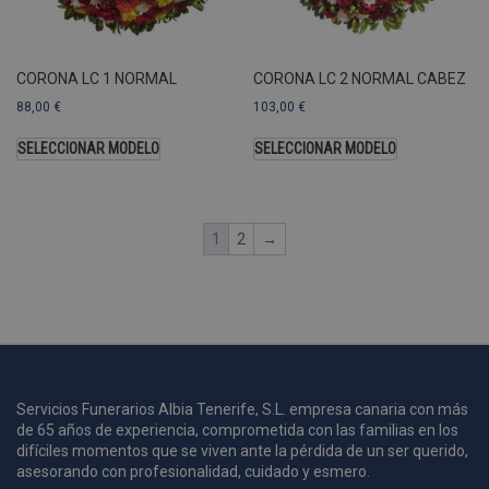
U
A
a
s
s
CORONA LC 1 NORMAL
CORONA LC 2 NORMAL CABEZ
a
88,00
€
103,00
€
u
c
SELECCIONAR MODELO
SELECCIONAR MODELO
p
u
1
2
→
i
c
i
s
s
p
v
s
Servicios Funerarios Albia Tenerife, S.L. empresa canaria con más
l
de 65 años de experiencia, comprometida con las familias en los
a
difíciles momentos que se viven ante la pérdida de un ser querido,
s
asesorando con profesionalidad, cuidado y esmero.