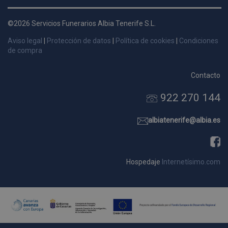
d
p
©2026 Servicios Funerarios Albia Tenerife S.L.
s
Aviso legal
|
Protección de datos
|
Política de cookies
|
Condiciones
p
de compra
Contacto
922 270 144
Nombre
Dominio
Vencimie
_ga_9W2L2PJZ5Z
.pompasfunebrestenerife.com
2 año
albiatenerife@albia.es
Hospedaje
Internetísimo.com