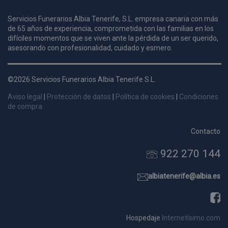
Servicios Funerarios Albia Tenerife, S.L. empresa canaria con más
de 65 años de experiencia, comprometida con las familias en los
i
difíciles momentos que se viven ante la pérdida de un ser querido,
c
asesorando con profesionalidad, cuidado y esmero.
i
s
s
p
©2026 Servicios Funerarios Albia Tenerife S.L.
v
Aviso legal
|
Protección de datos
|
Política de cookies
|
Condiciones
s
de compra
l
a
s
Contacto
d
922 270 144
p
s
albiatenerife@albia.es
p
Hospedaje
Internetísimo.com