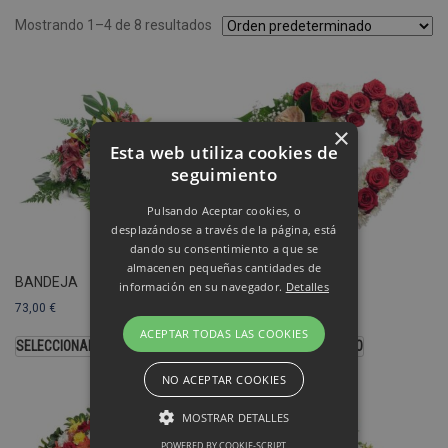
Mostrando 1–4 de 8 resultados
×
Esta web utiliza cookies de
seguimiento
Pulsando Aceptar cookies, o
desplazándose a través de la página, está
dando su consentimiento a que se
almacenen pequeñas cantidades de
BANDEJA
CORAZÓN
información en su navegador.
Detalles
73,00
€
103,00
€
ACEPTAR TODAS LAS COOKIES
SELECCIONAR OPCIONES
SELECCIONAR MODELO
NO ACEPTAR COOKIES
MOSTRAR DETALLES
POWERED BY COOKIE-SCRIPT