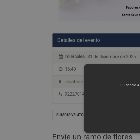
Detalles del evento
miércoles
| 31 de diciembre de 2025
16:40
Tanatorio de Tenerife (Servisa) - sala 
Pulsando Ac
922270144
GUARDAR VELATORIO EN SU CALENDARIO
Envíe un ramo de flores