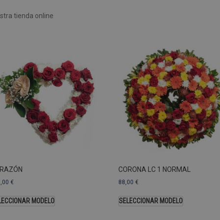
Rendimiento
Sin clasificar
tra tienda online
 utilizan para ver cómo los visitantes usan el sitio web, por ejemplo. cookies analític
ente a cierto visitante.
Vencimiento
Descripción
estenerife.com
2 años
Este nombre de cookie está asociado con Google Univ
una actualización significativa del servicio de análisi
Esta cookie se utiliza para distinguir usuarios únic
generado aleatoriamente como identificador de clien
solicitud de página de un sitio y se utiliza para calcul
sesiones y campañas para los informes de análisis de
predeterminada, caduca después de 2 años, aunque lo
web pueden personalizarlo.
Dominio
Vencimiento
.pompasfunebrestenerife.com
2 años
RAZÓN
CORONA LC 1 NORMAL
3,00
€
88,00
€
LECCIONAR MODELO
SELECCIONAR MODELO