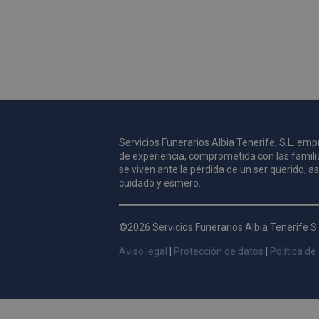
Servicios Funerarios Albia Tenerife, S.L. e
de experiencia, comprometida con las famili
se viven ante la pérdida de un ser querido, 
cuidado y esmero.
©2026 Servicios Funerarios Albia Tenerife S.
Aviso legal
|
Protección de datos
|
Política de