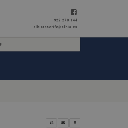
922 270 144
albiatenerife@albia.es