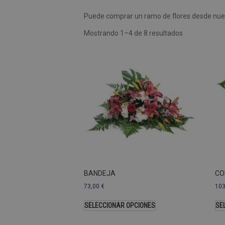
Puede comprar un ramo de flores desde nues
Las cookies de rendimiento se
usar para identificar directam
Mostrando 1–4 de 8 resultados
Nombre
Dominio
_ga
.pompasfunebr
Nombre
_ga_9W2L2PJZ5Z
BANDEJA
CO
73,00
€
10
SELECCIONAR OPCIONES
SE