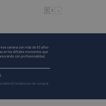
1
2
→
mpresa canaria con más de 65 años
as en los difíciles momentos que
asesorando con profesionalidad,
L.
 cookies
|
Condiciones de compra