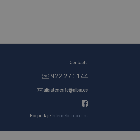
Contacto
922 270 144
albiatenerife@albia.es
Hospedaje
Internetísimo.com