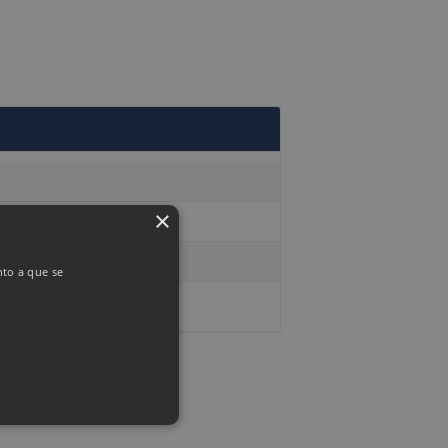
×
nto a que se