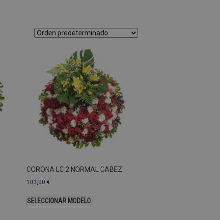
as Esas cookies no se pueden
ersal Analytics, que es
s de Google más utilizado.
os asignando un número
te. Se incluye en cada
ar los datos de visitantes,
 sitios. De forma
s propietarios de sitios
Descripción
CORONA LC 2 NORMAL CABEZ
103,00
€
SELECCIONAR MODELO