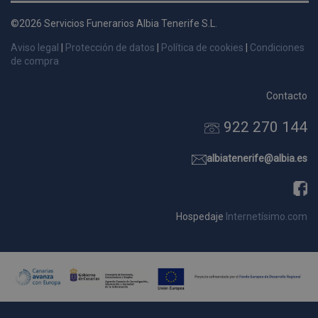
d
©2026 Servicios Funerarios Albia Tenerife S.L.
p
s
Aviso legal
|
Protección de datos
|
Política de cookies
|
Condiciones
p
de compra
Contacto
922 270 144
Nombre
Dominio
Vencimie
_ga_9W2L2PJZ5Z
.pompasfunebrestenerife.com
2 año
albiatenerife@albia.es
Hospedaje
Internetísimo.com