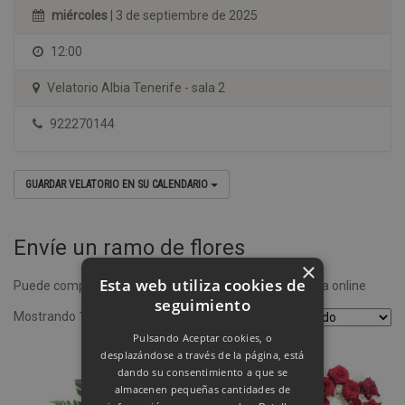
miércoles
| 3 de septiembre de 2025
12:00
Velatorio Albia Tenerife - sala 2
922270144
GUARDAR VELATORIO EN SU CALENDARIO
Envíe un ramo de flores
×
Esta web utiliza cookies de
Puede comprar un ramo de flores desde nuestra tienda online
seguimiento
Mostrando 1–4 de 8 resultados
Pulsando Aceptar cookies, o
desplazándose a través de la página, está
dando su consentimiento a que se
almacenen pequeñas cantidades de