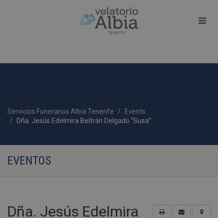
Servicios Funerarios Albia Tenerife
Events
Dña. Jesús Edelmira Beltrán Delgado “Susa”
EVENTOS
Dña. Jesús Edelmira