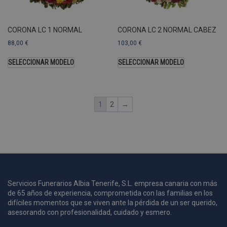
A
a
s
CORONA LC 1 NORMAL
CORONA LC 2 NORMAL CABEZ
s
a
88,00
€
103,00
€
u
c
SELECCIONAR MODELO
SELECCIONAR MODELO
p
u
1
2
→
i
c
i
s
s
p
v
s
Servicios Funerarios Albia Tenerife, S.L. empresa canaria con más
de 65 años de experiencia, comprometida con las familias en los
l
difíciles momentos que se viven ante la pérdida de un ser querido,
a
s
asesorando con profesionalidad, cuidado y esmero.