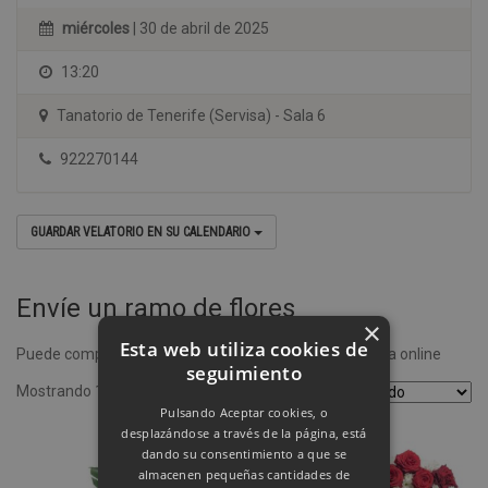
miércoles
| 30 de abril de 2025
13:20
Tanatorio de Tenerife (Servisa) - Sala 6
922270144
GUARDAR VELATORIO EN SU CALENDARIO
Envíe un ramo de flores
×
Esta web utiliza cookies de
Puede comprar un ramo de flores desde nuestra tienda online
seguimiento
Mostrando 1–4 de 8 resultados
Pulsando Aceptar cookies, o
desplazándose a través de la página, está
dando su consentimiento a que se
almacenen pequeñas cantidades de