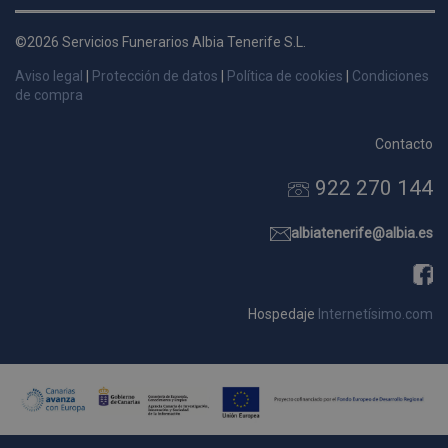
d
p
©2026 Servicios Funerarios Albia Tenerife S.L.
s
Aviso legal
|
Protección de datos
|
Política de cookies
|
Condiciones
p
de compra
Contacto
922 270 144
Nombre
Dominio
Vencimie
_ga_9W2L2PJZ5Z
.pompasfunebrestenerife.com
2 año
albiatenerife@albia.es
Hospedaje
Internetísimo.com