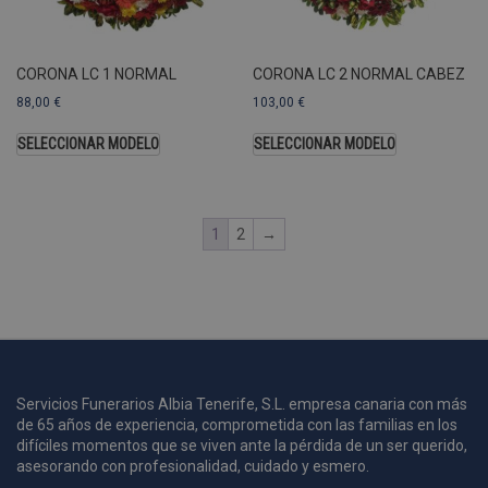
A
a
s
CORONA LC 1 NORMAL
CORONA LC 2 NORMAL CABEZ
s
a
88,00
€
103,00
€
u
c
SELECCIONAR MODELO
SELECCIONAR MODELO
p
u
1
2
→
i
c
i
s
s
p
v
s
Servicios Funerarios Albia Tenerife, S.L. empresa canaria con más
de 65 años de experiencia, comprometida con las familias en los
l
a
difíciles momentos que se viven ante la pérdida de un ser querido,
s
asesorando con profesionalidad, cuidado y esmero.