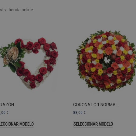
Rendimiento
Sin clasificar
tra tienda online
 utilizan para ver cómo los visitantes usan el sitio web, por ejemplo. cookies analític
ente a cierto visitante.
Vencimiento
Descripción
estenerife.com
2 años
Este nombre de cookie está asociado con Google Univ
una actualización significativa del servicio de análisi
Esta cookie se utiliza para distinguir usuarios únic
generado aleatoriamente como identificador de clien
solicitud de página de un sitio y se utiliza para calcul
sesiones y campañas para los informes de análisis de
predeterminada, caduca después de 2 años, aunque lo
web pueden personalizarlo.
Dominio
Vencimiento
.pompasfunebrestenerife.com
2 años
RAZÓN
CORONA LC 1 NORMAL
3,00
€
88,00
€
LECCIONAR MODELO
SELECCIONAR MODELO