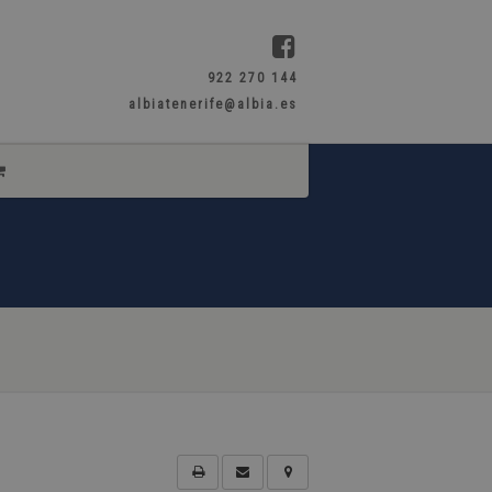
922 270 144
albiatenerife@albia.es