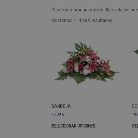
Puede comprar un ramo de flores desde nues
Las cookies de rendimiento se
usar para identificar directam
Mostrando 1–4 de 8 resultados
Nombre
Dominio
_ga
.pompasfunebr
Nombre
_ga_9W2L2PJZ5Z
BANDEJA
CO
73,00
€
10
SELECCIONAR OPCIONES
SE