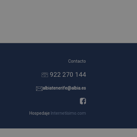
Contacto
922 270 144
albiatenerife@albia.es
Hospedaje
Internetísimo.com