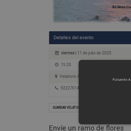
Detalles del evento
viernes
| 11 de julio de 2025
15:20
Velatorio Albia Tenerife - sala 1
Pulsando Ac
922270144
GUARDAR VELATORIO EN SU CALENDARIO
Envíe un ramo de flores