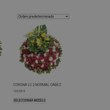
as Esas cookies no se pueden
ersal Analytics, que es
s de Google más utilizado.
os asignando un número
te. Se incluye en cada
ar los datos de visitantes,
 sitios. De forma
s propietarios de sitios
Descripción
CORONA LC 2 NORMAL CABEZ
103,00
€
SELECCIONAR MODELO