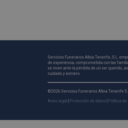
Servicios Funerarios Albia Tenerife, S.L. e
de experiencia, comprometida con las famili
se viven ante la pérdida de un ser querido, 
cuidado y esmero.
©2026 Servicios Funerarios Albia Tenerife S.
Aviso legal
|
Protección de datos
|
Política de