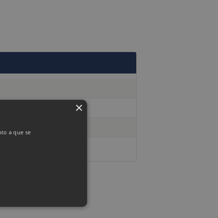
×
nto a que se