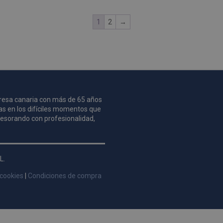
1
2
→
mpresa canaria con más de 65 años
as en los difíciles momentos que
asesorando con profesionalidad,
L.
 cookies
|
Condiciones de compra