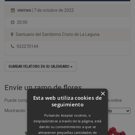
viernes
| 7 de octubre de 2022
20:00
Santuario del Santísimo Cristo de La Laguna
922270144
GUARDAR VELATORIO EN SU CALENDARIO
Envíe un ramo de flores
×
Esta web utiliza cookies de
Puede comprar un ramo de flores desde nuestra tienda online
seguimiento
Mostrando 1–4 de 8 resultados
Pulsando Aceptar cookies, o
desplazándose a través de la página, está
dando su consentimiento a que se
almacenen pequeñas cantidades de