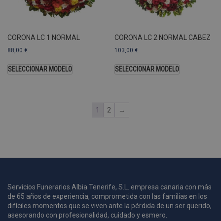
U
A
a
s
s
CORONA LC 1 NORMAL
CORONA LC 2 NORMAL CABEZ
a
88,00
€
103,00
€
u
c
SELECCIONAR MODELO
SELECCIONAR MODELO
p
u
1
2
→
i
c
i
s
s
p
v
s
Servicios Funerarios Albia Tenerife, S.L. empresa canaria con más
l
de 65 años de experiencia, comprometida con las familias en los
a
difíciles momentos que se viven ante la pérdida de un ser querido,
s
asesorando con profesionalidad, cuidado y esmero.