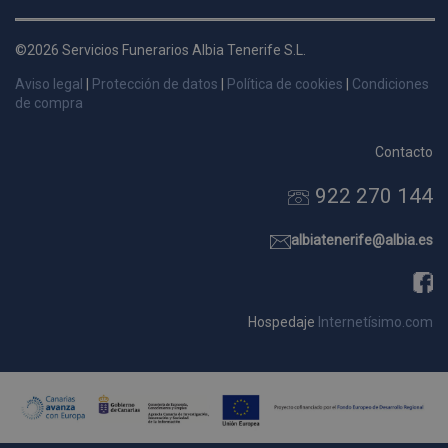
d
p
©2026 Servicios Funerarios Albia Tenerife S.L.
s
Aviso legal
|
Protección de datos
|
Política de cookies
|
Condiciones
p
de compra
Contacto
922 270 144
Nombre
Dominio
Vencimie
_ga_9W2L2PJZ5Z
.pompasfunebrestenerife.com
2 año
albiatenerife@albia.es
Hospedaje
Internetísimo.com