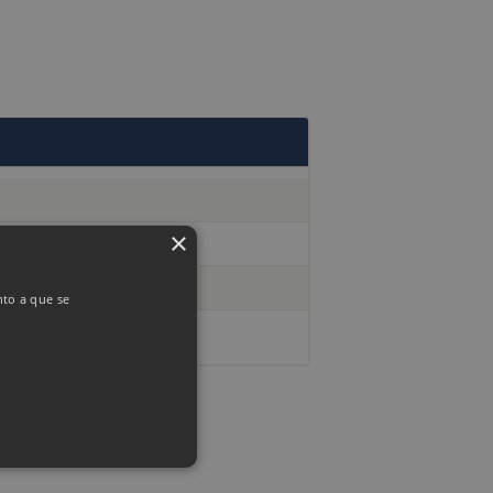
×
nto a que se