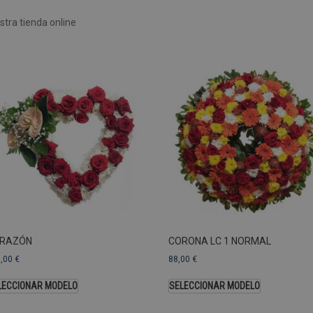
Rendimiento
Sin clasificar
tra tienda online
 utilizan para ver cómo los visitantes usan el sitio web, por ejemplo. cookies analític
ente a cierto visitante.
Vencimiento
Descripción
estenerife.com
2 años
Este nombre de cookie está asociado con Google Univ
una actualización significativa del servicio de análisi
Esta cookie se utiliza para distinguir usuarios únic
generado aleatoriamente como identificador de clien
solicitud de página de un sitio y se utiliza para calcul
sesiones y campañas para los informes de análisis de
predeterminada, caduca después de 2 años, aunque lo
web pueden personalizarlo.
Dominio
Vencimiento
.pompasfunebrestenerife.com
2 años
RAZÓN
CORONA LC 1 NORMAL
3,00
€
88,00
€
LECCIONAR MODELO
SELECCIONAR MODELO