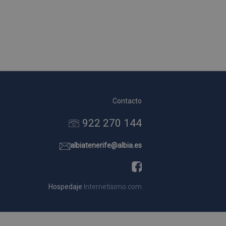
Contacto
922 270 144
albiatenerife@albia.es
Hospedaje
Internetísimo.com