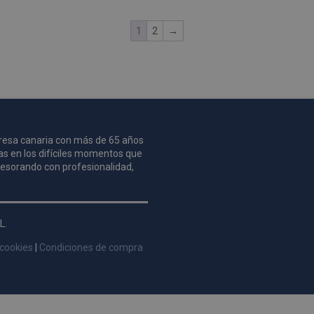
1
2
→
mpresa canaria con más de 65 años
as en los difíciles momentos que
asesorando con profesionalidad,
L.
 cookies
|
Condiciones de compra