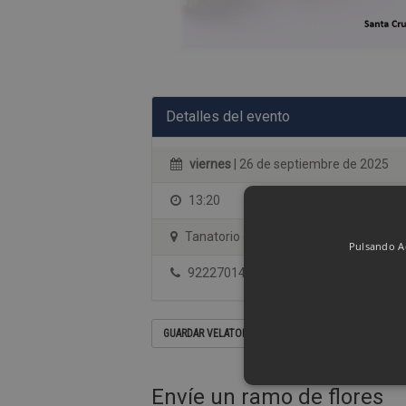
Detalles del evento
viernes
| 26 de septiembre de 2025
13:20
Tanatorio de Tenerife (Servisa) - sala 
Pulsando Ac
922270144
GUARDAR VELATORIO EN SU CALENDARIO
Envíe un ramo de flores