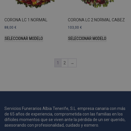
A
a
s
CORONA LC 1 NORMAL
CORONA LC 2 NORMAL CABEZ
s
a
88,00
€
103,00
€
u
c
SELECCIONAR MODELO
SELECCIONAR MODELO
p
u
1
2
→
i
c
i
s
s
p
v
s
Servicios Funerarios Albia Tenerife, S.L. empresa canaria con más
de 65 años de experiencia, comprometida con las familias en los
l
a
difíciles momentos que se viven ante la pérdida de un ser querido,
s
asesorando con profesionalidad, cuidado y esmero.