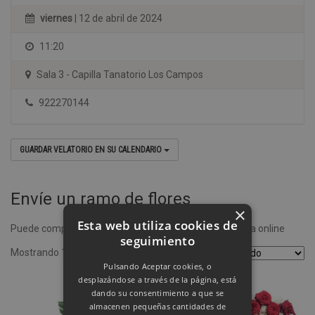
viernes
| 12 de abril de 2024
11:20
Sala 3 - Capilla Tanatorio Los Campos
922270144
GUARDAR VELATORIO EN SU CALENDARIO
Envíe un ramo de flores
×
Esta web utiliza cookies de
Puede comprar un ramo de flores desde nuestra tienda online
seguimiento
Mostrando 1–4 de 8 resultados
Pulsando Aceptar cookies, o
desplazándose a través de la página, está
dando su consentimiento a que se
almacenen pequeñas cantidades de