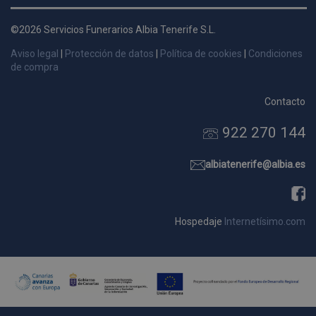
d
p
©2026 Servicios Funerarios Albia Tenerife S.L.
s
Aviso legal
|
Protección de datos
|
Política de cookies
|
Condiciones
p
de compra
Contacto
922 270 144
Nombre
Dominio
Vencimie
_ga_9W2L2PJZ5Z
.pompasfunebrestenerife.com
2 año
albiatenerife@albia.es
Hospedaje
Internetísimo.com