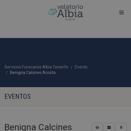
Servicios Funerarios Albia Tenerife
Events
Benigna Calcines Acosta
EVENTOS
Benigna Calcines