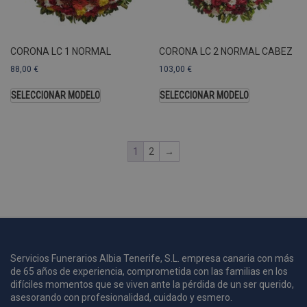
U
A
a
s
s
CORONA LC 1 NORMAL
CORONA LC 2 NORMAL CABEZ
a
88,00
€
103,00
€
u
c
SELECCIONAR MODELO
SELECCIONAR MODELO
p
u
1
2
→
i
c
i
s
s
p
v
s
Servicios Funerarios Albia Tenerife, S.L. empresa canaria con más
l
de 65 años de experiencia, comprometida con las familias en los
a
difíciles momentos que se viven ante la pérdida de un ser querido,
s
asesorando con profesionalidad, cuidado y esmero.