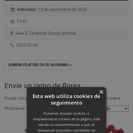
miércoles
| 13 de septiembre de 2023
12:40
Sala 2, Tanatorio Santa Lastenia
922270144
GUARDAR VELATORIO EN SU CALENDARIO
Envíe un ramo de flores
×
Esta web utiliza cookies de
Puede comprar un ramo de flores desde nuestra tienda online
seguimiento
Mostrando 1–4 de 8 resultados
Pulsando Aceptar cookies, o
desplazándose a través de la página, está
dando su consentimiento a que se
almacenen pequeñas cantidades de