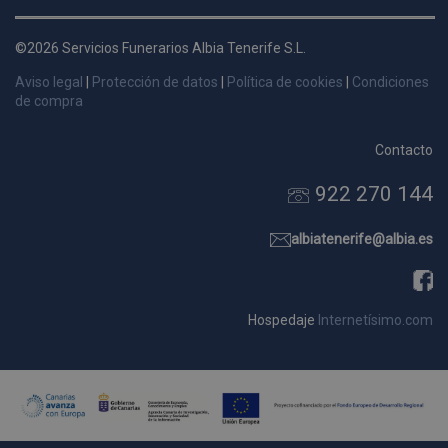
d
p
©2026 Servicios Funerarios Albia Tenerife S.L.
s
Aviso legal
|
Protección de datos
|
Política de cookies
|
Condiciones
p
de compra
Contacto
922 270 144
Nombre
Dominio
Vencimie
_ga_9W2L2PJZ5Z
.pompasfunebrestenerife.com
2 año
albiatenerife@albia.es
Hospedaje
Internetísimo.com