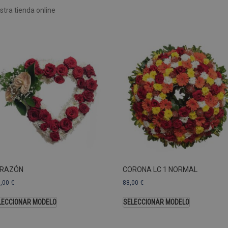
tra tienda online
 utilizan para ver cómo los visitantes usan el sitio web, por ejemplo. cookies analític
ente a cierto visitante.
Vencimiento
Descripción
estenerife.com
2 años
Este nombre de cookie está asociado con Google Univ
una actualización significativa del servicio de análisi
Esta cookie se utiliza para distinguir usuarios únic
generado aleatoriamente como identificador de clien
solicitud de página de un sitio y se utiliza para calcul
sesiones y campañas para los informes de análisis de
predeterminada, caduca después de 2 años, aunque lo
web pueden personalizarlo.
Dominio
Vencimiento
.pompasfunebrestenerife.com
2 años
RAZÓN
CORONA LC 1 NORMAL
3,00
€
88,00
€
LECCIONAR MODELO
SELECCIONAR MODELO