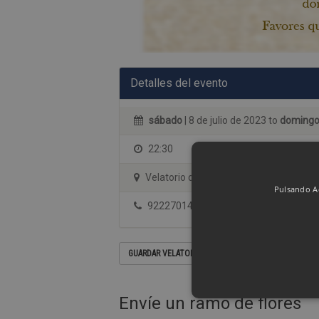
Detalles del evento
sábado
| 8 de julio de 2023 to
doming
22:30
Velatorio de Tejina
Pulsando Ac
922270144
GUARDAR VELATORIO EN SU CALENDARIO
Envíe un ramo de flores