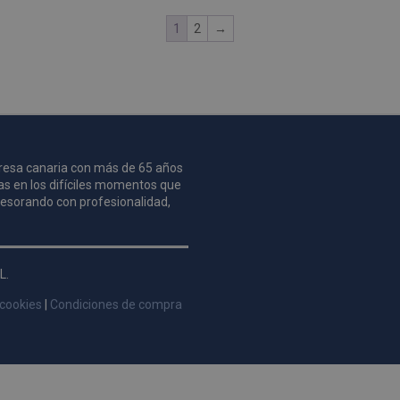
1
2
→
mpresa canaria con más de 65 años
as en los difíciles momentos que
asesorando con profesionalidad,
L.
 cookies
|
Condiciones de compra