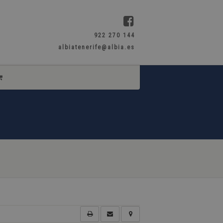
922 270 144
albiatenerife@albia.es