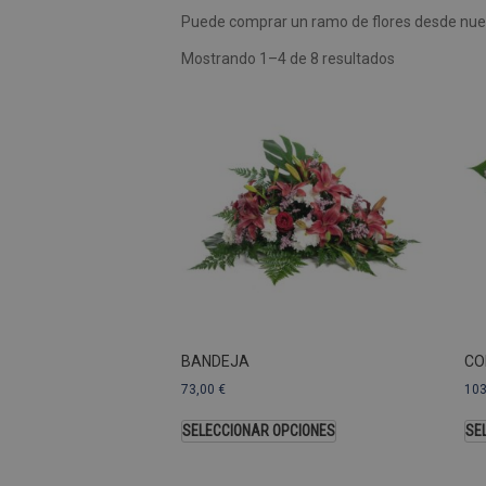
Puede comprar un ramo de flores desde nues
Las cookies de rendimiento se
usar para identificar directam
Mostrando 1–4 de 8 resultados
Nombre
Dominio
_ga
.pompasfunebr
Nombre
_ga_9W2L2PJZ5Z
BANDEJA
CO
73,00
€
10
SELECCIONAR OPCIONES
SE