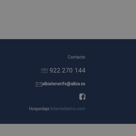
Contacto
922 270 144
albiatenerife@albia.es
Hospedaje
Internetísimo.com