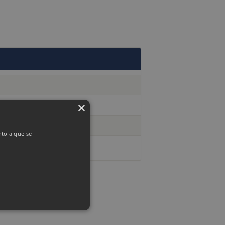
×
nto a que se