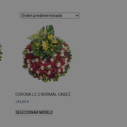
as Esas cookies no se pueden
ersal Analytics, que es
s de Google más utilizado.
os asignando un número
te. Se incluye en cada
ar los datos de visitantes,
 sitios. De forma
s propietarios de sitios
Descripción
CORONA LC 2 NORMAL CABEZ
103,00
€
SELECCIONAR MODELO