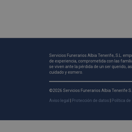
Servicios Funerarios Albia Tenerife, S.L. e
de experiencia, comprometida con las famili
se viven ante la pérdida de un ser querido, 
cuidado y esmero.
©2026 Servicios Funerarios Albia Tenerife S.
Aviso legal
|
Protección de datos
|
Política de